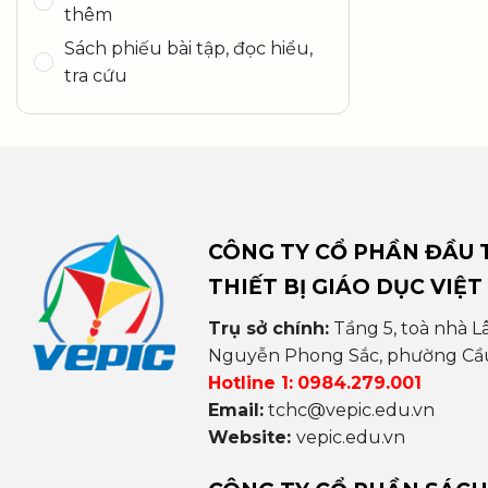
thêm
Sách phiếu bài tập, đọc hiểu,
tra cứu
CÔNG TY CỔ PHẦN ĐẦU T
THIẾT BỊ GIÁO DỤC VIỆT
Trụ sở chính:
Tầng 5, toà nhà L
Nguyễn Phong Sắc, phường Cầu 
Hotline 1:
0984.279.001
Email:
tchc@vepic.edu.vn
Website:
vepic.edu.vn