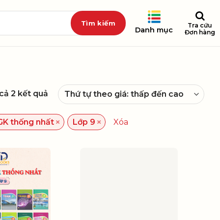
Tra cứu
Danh mục
Đơn hàng
 cả 2 kết quả
×
×
GK thống nhất
Lớp 9
Xóa