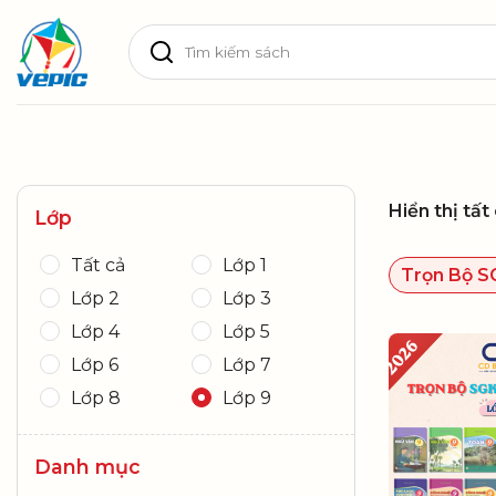
Skip
Tìm
to
kiếm:
content
Hiển thị tất
Lớp
Tất cả
Lớp 1
Trọn Bộ S
Lớp 2
Lớp 3
Lớp 4
Lớp 5
Lớp 6
Lớp 7
Lớp 8
Lớp 9
Danh mục