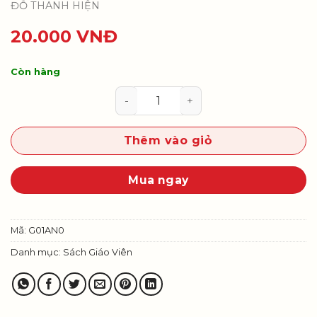
ĐỖ THANH HIỆN
20.000
VNĐ
Còn hàng
Âm nhạc 1 - Sách giáo viên số lư
Thêm vào giỏ
Mua ngay
Mã:
G01AN0
Danh mục:
Sách Giáo Viên