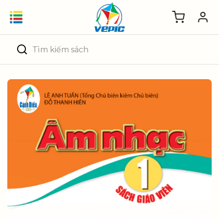
Skip
to
content
Tìm
kiếm: