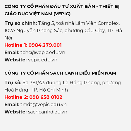
CÔNG TY CỔ PHẦN ĐẦU TƯ XUẤT BẢN - THIẾT BỊ
GIÁO DỤC VIỆT NAM (VEPIC)
Trụ sở chính:
Tầng 5, toà nhà Lâm Viên Complex,
107A Nguyễn Phong Sắc, phường Cầu Giấy, TP. Hà
Nội
Hotline 1:
0984.279.001
Email:
tchc@vepic.edu.vn
Website:
vepic.edu.vn
CÔNG TY CỔ PHẦN SÁCH CÁNH DIỀU MIỀN NAM
Trụ sở:
Số 781/A3 đường Lê Hồng Phong, phường
Hoà Hưng, TP. Hồ Chí Minh
Hotline 2:
098 658 0102
Email:
tmdt@vepic.edu.vn
Website:
sachcanhdieu.vn