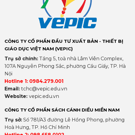
CÔNG TY CỔ PHẦN ĐẦU TƯ XUẤT BẢN - THIẾT BỊ
GIÁO DỤC VIỆT NAM (VEPIC)
Trụ sở chính:
Tầng 5, toà nhà Lâm Viên Complex,
107A Nguyễn Phong Sắc, phường Cầu Giấy, TP. Hà
Nội
Hotline 1:
0984.279.001
Email:
tchc@vepic.edu.vn
Website:
vepic.edu.vn
CÔNG TY CỔ PHẦN SÁCH CÁNH DIỀU MIỀN NAM
Trụ sở:
Số 781/A3 đường Lê Hồng Phong, phường
Hoà Hưng, TP. Hồ Chí Minh
Hotline 2:
098 658 0102