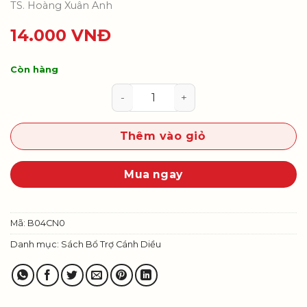
TS. Hoàng Xuân Anh
14.000
VNĐ
Còn hàng
Vở bài tập Công nghệ 4 số lượng
Thêm vào giỏ
Mua ngay
Mã:
B04CN0
Danh mục:
Sách Bổ Trợ Cánh Diều