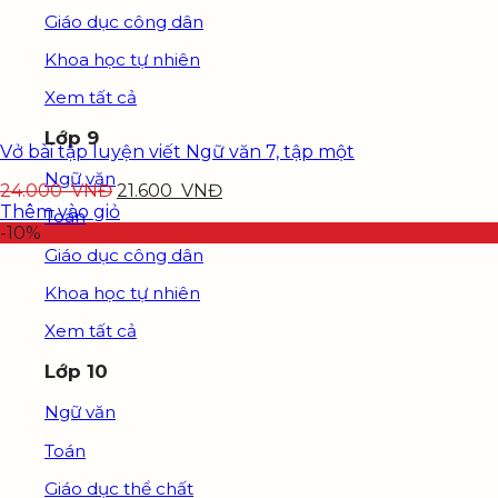
Giáo dục công dân
Khoa học tự nhiên
Xem tất cả
Lớp 9
Vở bài tập luyện viết Ngữ văn 7, tập một
Ngữ văn
24.000
VNĐ
21.600
VNĐ
Thêm vào giỏ
Toán
-10%
Giáo dục công dân
Khoa học tự nhiên
Xem tất cả
Lớp 10
Ngữ văn
Toán
Giáo dục thể chất