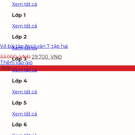
Xem tất cả
Lớp 1
Xem tất cả
Lớp 2
Vở bài tập Ngữ văn 7, tập hai
Xem tất cả
33.000
VNĐ
29.700
VNĐ
Lớp 3
Thêm vào giỏ
-10%
Xem tất cả
Lớp 4
Xem tất cả
Lớp 5
Xem tất cả
Lớp 6