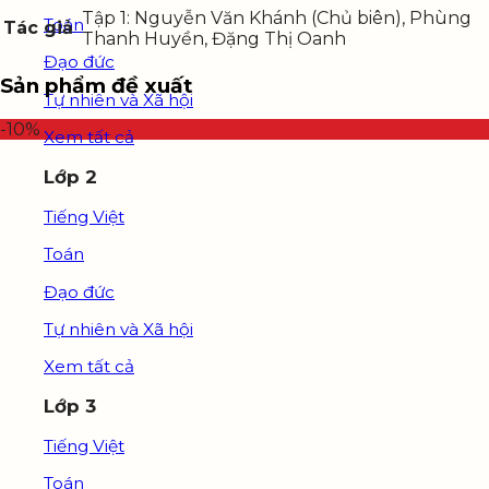
Tập 1: Nguyễn Văn Khánh (Chủ biên), Phùng
Toán
Tác giả
Thanh Huyền, Đặng Thị Oanh
Đạo đức
Sản phẩm đề xuất
Tự nhiên và Xã hội
-10%
Xem tất cả
Lớp 2
Tiếng Việt
Toán
Đạo đức
Tự nhiên và Xã hội
Xem tất cả
Lớp 3
Tiếng Việt
Toán