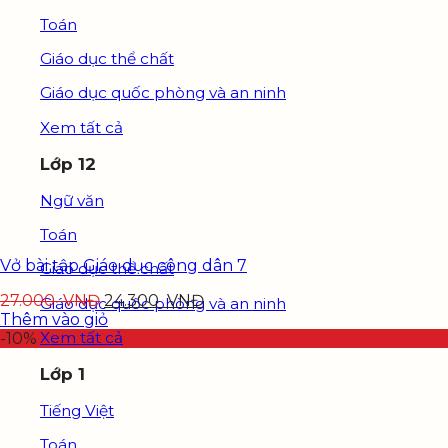
Toán
Giáo dục thể chất
Giáo dục quốc phòng và an ninh
Xem tất cả
Lớp 12
Ngữ văn
Toán
Vở bài tập Giáo dục công dân 7
Giáo dục thể chất
27.000
VNĐ
24.300
VNĐ
Giáo dục quốc phòng và an ninh
Thêm vào giỏ
Xem tất cả
-10%
Lớp 1
Tiếng Việt
Toán