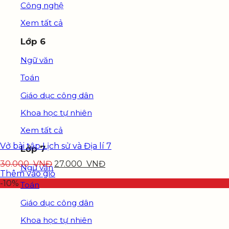
Công nghệ
Xem tất cả
Lớp 6
Ngữ văn
Toán
Giáo dục công dân
Khoa học tự nhiên
Xem tất cả
Vở bài tập Lịch sử và Địa lí 7
Lớp 7
30.000
VNĐ
27.000
VNĐ
Ngữ văn
Thêm vào giỏ
-10%
Toán
Giáo dục công dân
Khoa học tự nhiên