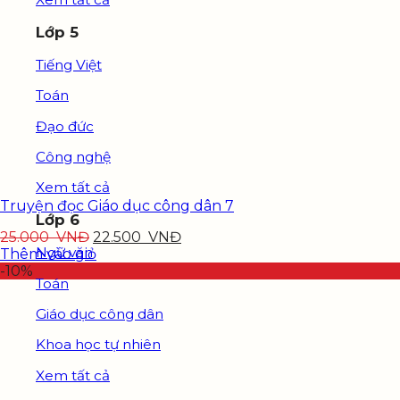
Lớp 5
Tiếng Việt
Toán
Đạo đức
Công nghệ
Xem tất cả
Truyện đọc Giáo dục công dân 7
Lớp 6
25.000
VNĐ
22.500
VNĐ
Ngữ văn
Thêm vào giỏ
-10%
Toán
Giáo dục công dân
Khoa học tự nhiên
Xem tất cả