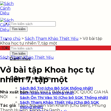
Skip
to
content
Tìm
kiếm:
Trang chủ
>
Sách Tham Khảo Thiết Yếu
>
Vở bài tập
Khoa học tự nhiên 7, tập một
-10%
Tìm
kiếm:
Sách Tham Khảo Thiết Yếu
Danh mục
Vở bài tập Khoa học tự
nhiên 7, tập một
Danh mục sản phẩm
Sách Bổ Trợ (cho Bộ SGK thống nhất)
Nhà xuất bản
: NHÀ XUẤT BẢN ĐẠI HỌC QUỐC GIA HÀ
Sách Giáo Khoa thống nhất
NỘI
Sách Ôn Thi Vào 10 (Cho bộ SGK Thống nhất)
Sách Tham Khảo Thiết Yếu (Cho Bộ SGK
Tác giả
: Tập 1: Nguyễn Văn Khánh (Chủ biên), Phùng
thống nhất)
Thanh Huyền, Đặng Thị Oanh