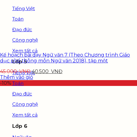
Tiếng Việt
Toán
Đạo đức
Công nghệ
Xem tất cả
Kế hoạch bài dạy Ngữ văn 7 (Theo Chương trình Giáo
dục phổ thông môn Ngữ văn 2018), tập một
Lớp 5
45.000
VNĐ
40.500
VNĐ
Tiếng Việt
Thêm vào giỏ
-10%
Toán
Đạo đức
Công nghệ
Xem tất cả
Lớp 6