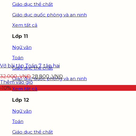
Giáo dục thể chất
Giáo dục quốc phòng và an ninh
Xem tất cả
Lớp 11
Ngữ văn
Toán
Vở bài tập Toán 7, tập hai
Giáo dục thể chất
32.000
VNĐ
28.800
VNĐ
Giáo dục quốc phòng và an ninh
Thêm vào giỏ
-10%
Xem tất cả
Lớp 12
Ngữ văn
Toán
Giáo dục thể chất