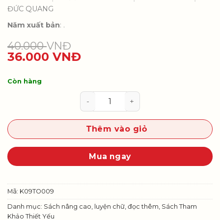
ĐỨC QUANG
Năm xuất bản
: .
40.000
VNĐ
36.000
VNĐ
Còn hàng
Vở bài tập Toán 9, tập hai số lượ
Thêm vào giỏ
Mua ngay
Mã:
K09TO009
Danh mục:
Sách nâng cao, luyện chữ, đọc thêm
,
Sách Tham
Khảo Thiết Yếu