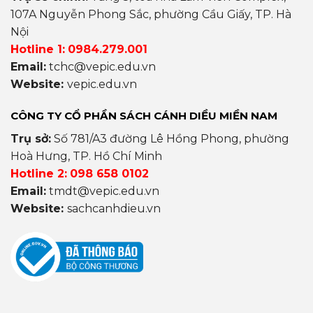
107A Nguyễn Phong Sắc, phường Cầu Giấy, TP. Hà
Nội
Hotline 1:
0984.279.001
Email:
tchc@vepic.edu.vn
Website:
vepic.edu.vn
CÔNG TY CỔ PHẦN SÁCH CÁNH DIỀU MIỀN NAM
Trụ sở:
Số 781/A3 đường Lê Hồng Phong, phường
Hoà Hưng, TP. Hồ Chí Minh
Hotline 2:
098 658 0102
Email:
tmdt@vepic.edu.vn
Website:
sachcanhdieu.vn