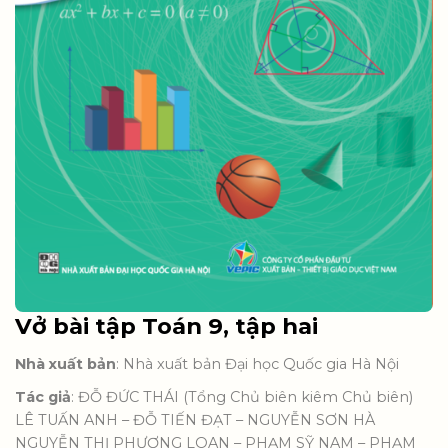
Vở bài tập Toán 9, tập hai
Nhà xuất bản
: Nhà xuất bản Đại học Quốc gia Hà Nội
Tác giả
: ĐỖ ĐỨC THÁI (Tổng Chủ biên kiêm Chủ biên)
LÊ TUẤN ANH – ĐỖ TIẾN ĐẠT – NGUYỄN SƠN HÀ
NGUYỄN THỊ PHƯƠNG LOAN – PHẠM SỸ NAM – PHẠM