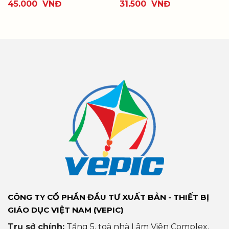
45.000
VNĐ
31.500
VNĐ
CÔNG TY CỔ PHẦN ĐẦU TƯ XUẤT BẢN - THIẾT BỊ
GIÁO DỤC VIỆT NAM (VEPIC)
Trụ sở chính:
Tầng 5, toà nhà Lâm Viên Complex,