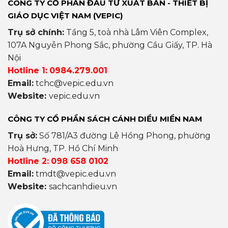
CÔNG TY CỔ PHẦN ĐẦU TƯ XUẤT BẢN - THIẾT BỊ
GIÁO DỤC VIỆT NAM (VEPIC)
Trụ sở chính:
Tầng 5, toà nhà Lâm Viên Complex,
107A Nguyễn Phong Sắc, phường Cầu Giấy, TP. Hà
Nội
Hotline 1:
0984.279.001
Email:
tchc@vepic.edu.vn
Website:
vepic.edu.vn
CÔNG TY CỔ PHẦN SÁCH CÁNH DIỀU MIỀN NAM
Trụ sở:
Số 781/A3 đường Lê Hồng Phong, phường
Hoà Hưng, TP. Hồ Chí Minh
Hotline 2:
098 658 0102
Email:
tmdt@vepic.edu.vn
Website:
sachcanhdieu.vn