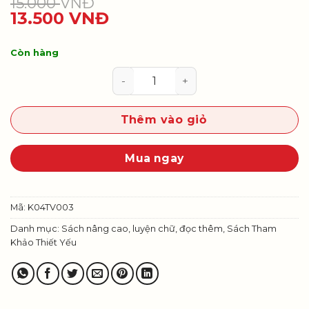
15.000
VNĐ
13.500
VNĐ
Còn hàng
Vở luyện tập chính tả 4, tập hai 
Thêm vào giỏ
Mua ngay
Mã:
K04TV003
Danh mục:
Sách nâng cao, luyện chữ, đọc thêm
,
Sách Tham
Khảo Thiết Yếu