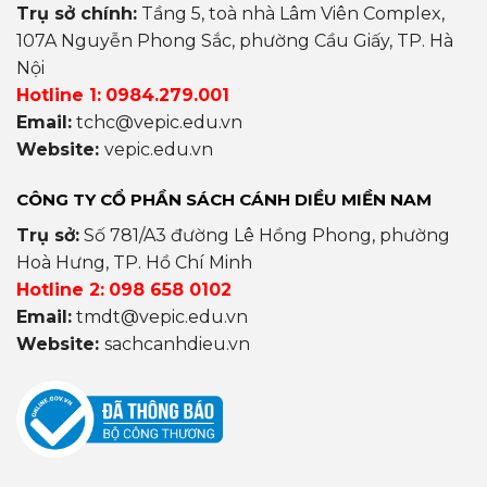
Trụ sở chính:
Tầng 5, toà nhà Lâm Viên Complex,
107A Nguyễn Phong Sắc, phường Cầu Giấy, TP. Hà
Nội
Hotline 1:
0984.279.001
Email:
tchc@vepic.edu.vn
Website:
vepic.edu.vn
CÔNG TY CỔ PHẦN SÁCH CÁNH DIỀU MIỀN NAM
Trụ sở:
Số 781/A3 đường Lê Hồng Phong, phường
Hoà Hưng, TP. Hồ Chí Minh
Hotline 2:
098 658 0102
Email:
tmdt@vepic.edu.vn
Website:
sachcanhdieu.vn