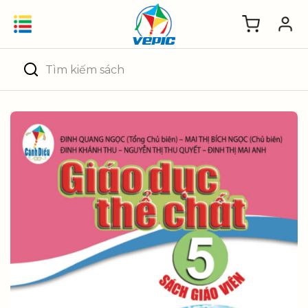
Skip
to
content
Tìm
kiếm: