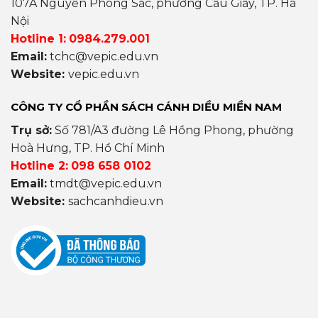
107A Nguyễn Phong Sắc, phường Cầu Giấy, TP. Hà
Nội
Hotline 1:
0984.279.001
Email:
tchc@vepic.edu.vn
Website:
vepic.edu.vn
CÔNG TY CỔ PHẦN SÁCH CÁNH DIỀU MIỀN NAM
Trụ sở:
Số 781/A3 đường Lê Hồng Phong, phường
Hoà Hưng, TP. Hồ Chí Minh
Hotline 2:
098 658 0102
Email:
tmdt@vepic.edu.vn
Website:
sachcanhdieu.vn