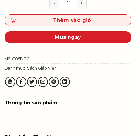
Đạo đức 5 - Sách giáo viên số lư
Thêm vào giỏ
Mua ngay
Mã:
G05DD0
Danh mục:
Sách Giáo Viên
Thông tin sản phẩm