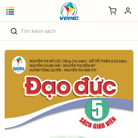
Skip
to
content
Tìm
kiếm: