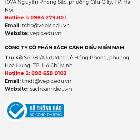
107A Nguyễn Phong Sắc, phường Cầu Giấy, TP. Hà
Nội
Hotline 1:
0984.279.001
Email:
tchc@vepic.edu.vn
Website:
vepic.edu.vn
CÔNG TY CỔ PHẦN SÁCH CÁNH DIỀU MIỀN NAM
Trụ sở:
Số 781/A3 đường Lê Hồng Phong, phường
Hoà Hưng, TP. Hồ Chí Minh
Hotline 2:
098 658 0102
Email:
tmdt@vepic.edu.vn
Website:
sachcanhdieu.vn