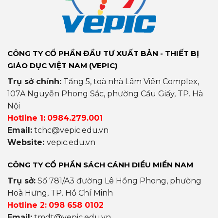
CÔNG TY CỔ PHẦN ĐẦU TƯ XUẤT BẢN - THIẾT BỊ
GIÁO DỤC VIỆT NAM (VEPIC)
Trụ sở chính:
Tầng 5, toà nhà Lâm Viên Complex,
107A Nguyễn Phong Sắc, phường Cầu Giấy, TP. Hà
Nội
Hotline 1:
0984.279.001
Email:
tchc@vepic.edu.vn
Website:
vepic.edu.vn
CÔNG TY CỔ PHẦN SÁCH CÁNH DIỀU MIỀN NAM
Trụ sở:
Số 781/A3 đường Lê Hồng Phong, phường
Hoà Hưng, TP. Hồ Chí Minh
Hotline 2:
098 658 0102
Email:
tmdt@vepic.edu.vn