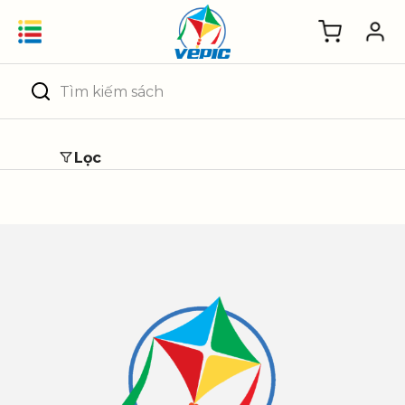
Skip
to
content
Tìm
kiếm:
Lọc