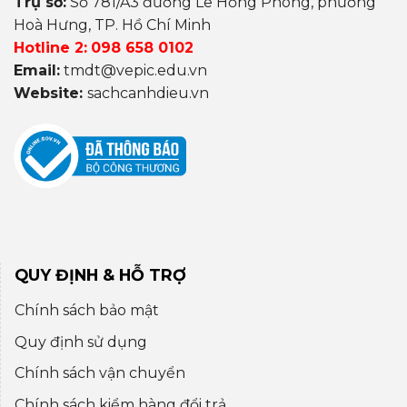
Trụ sở:
Số 781/A3 đường Lê Hồng Phong, phường
Hoà Hưng, TP. Hồ Chí Minh
Hotline 2:
098 658 0102
Email:
tmdt@vepic.edu.vn
Website:
sachcanhdieu.vn
QUY ĐỊNH & HỖ TRỢ
Chính sách bảo mật
Quy định sử dụng
Chính sách vận chuyển
Chính sách kiểm hàng đổi trả