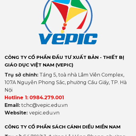
CÔNG TY CỔ PHẦN ĐẦU TƯ XUẤT BẢN - THIẾT BỊ
GIÁO DỤC VIỆT NAM (VEPIC)
Trụ sở chính:
Tầng 5, toà nhà Lâm Viên Complex,
107A Nguyễn Phong Sắc, phường Cầu Giấy, TP. Hà
Nội
Hotline 1:
0984.279.001
Email:
tchc@vepic.edu.vn
Website:
vepic.edu.vn
CÔNG TY CỔ PHẦN SÁCH CÁNH DIỀU MIỀN NAM