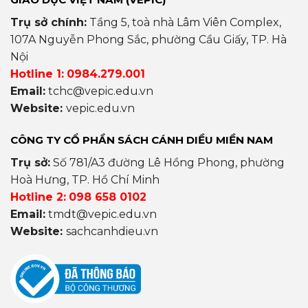
Trụ sở chính:
Tầng 5, toà nhà Lâm Viên Complex,
107A Nguyễn Phong Sắc, phường Cầu Giấy, TP. Hà
Nội
Hotline 1:
0984.279.001
Email:
tchc@vepic.edu.vn
Website:
vepic.edu.vn
CÔNG TY CỔ PHẦN SÁCH CÁNH DIỀU MIỀN NAM
Trụ sở:
Số 781/A3 đường Lê Hồng Phong, phường
Hoà Hưng, TP. Hồ Chí Minh
Hotline 2:
098 658 0102
Email:
tmdt@vepic.edu.vn
Website:
sachcanhdieu.vn