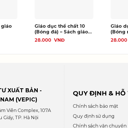
 giáo
Giáo dục thể chất 10
Giáo d
(Bóng đá) – Sách giáo
(Bóng 
viên
viên
28.000
VNĐ
28.00
Ư XUẤT BẢN -
QUY ĐỊNH & HỖ
 NAM (VEPIC)
Chính sách bảo mật
âm Viên Complex, 107A
Quy định sử dụng
Giấy, TP. Hà Nội
Chính sách vận chuyển