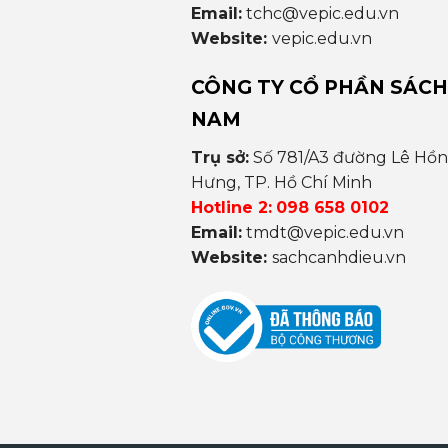
Email:
tchc@vepic.edu.vn
Website:
vepic.edu.vn
CÔNG TY CỔ PHẦN SÁCH
NAM
Trụ sở:
Số 781/A3 đường Lê Hồ
Hưng, TP. Hồ Chí Minh
Hotline 2:
098 658 0102
Email:
tmdt@vepic.edu.vn
Website:
sachcanhdieu.vn