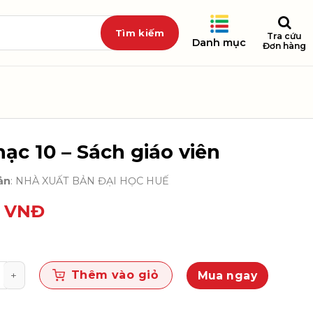
Tra cứu
Danh mục
Đơn hàng
ạc 10 – Sách giáo viên
ản
: NHÀ XUẤT BẢN ĐẠI HỌC HUẾ
0
VNĐ
0 - Sách giáo viên số lượng
Thêm vào giỏ
Mua ngay