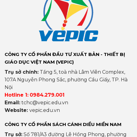
CÔNG TY CỔ PHẦN ĐẦU TƯ XUẤT BẢN - THIẾT BỊ
GIÁO DỤC VIỆT NAM (VEPIC)
Trụ sở chính:
Tầng 5, toà nhà Lâm Viên Complex,
107A Nguyễn Phong Sắc, phường Cầu Giấy, TP. Hà
Nội
Hotline 1:
0984.279.001
Email:
tchc@vepic.edu.vn
Website:
vepic.edu.vn
CÔNG TY CỔ PHẦN SÁCH CÁNH DIỀU MIỀN NAM
Trụ sở:
Số 781/A3 đường Lê Hồng Phong, phường