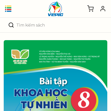
Skip
to
content
Tìm
kiếm: