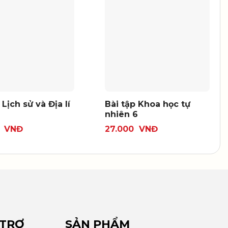
 Lịch sử và Địa lí
Bài tập Khoa học tự
nhiên 6
0
VNĐ
27.000
VNĐ
 TRỢ
SẢN PHẨM