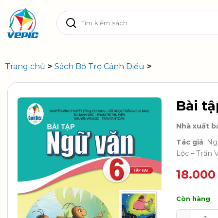
Skip
Tìm
to
kiếm:
content
Trang chủ
>
Sách Bổ Trợ Cánh Diều
>
Bài tậ
Nhà xuất b
Tác giả
: N
Lộc – Trần 
18.00
Còn hàng
Bài tập Ng