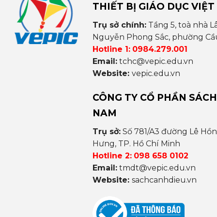
THIẾT BỊ GIÁO DỤC VIỆT
Trụ sở chính:
Tầng 5, toà nhà L
Nguyễn Phong Sắc, phường Cầu 
Hotline 1:
0984.279.001
Email:
tchc@vepic.edu.vn
Website:
vepic.edu.vn
CÔNG TY CỔ PHẦN SÁCH
NAM
Trụ sở:
Số 781/A3 đường Lê Hồ
Hưng, TP. Hồ Chí Minh
Hotline 2:
098 658 0102
Email:
tmdt@vepic.edu.vn
Website:
sachcanhdieu.vn