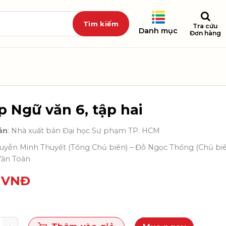
Tra cứu
Danh mục
Đơn hàng
p Ngữ văn 6, tập hai
ản
: Nhà xuất bản Đại học Sư phạm TP. HCM
guyễn Minh Thuyết (Tổng Chủ biên) – Đỗ Ngọc Thống (Chủ biê
Văn Toàn
0
VNĐ
ữ văn 6, tập hai số lượng