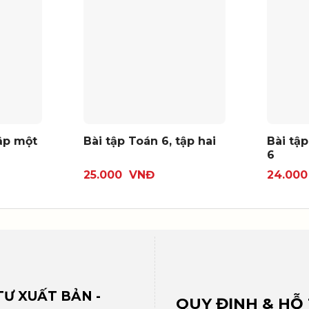
tập một
Bài tập Toán 6, tập hai
Bài tập
6
25.000
VNĐ
24.00
Ư XUẤT BẢN -
QUY ĐỊNH & HỖ