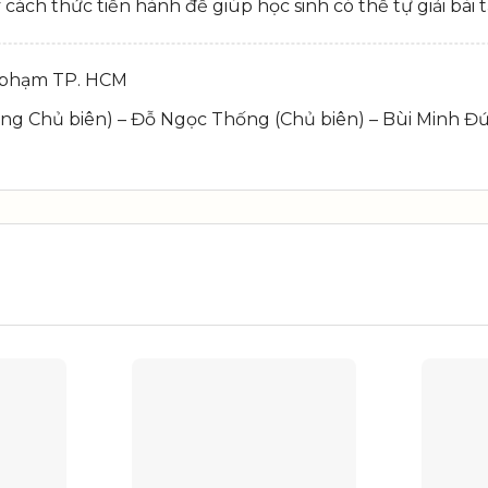
cách thức tiến hành để giúp học sinh có thể tự giải bài t
ư phạm TP. HCM
g Chủ biên) – Đỗ Ngọc Thống (Chủ biên) – Bùi Minh Đứ