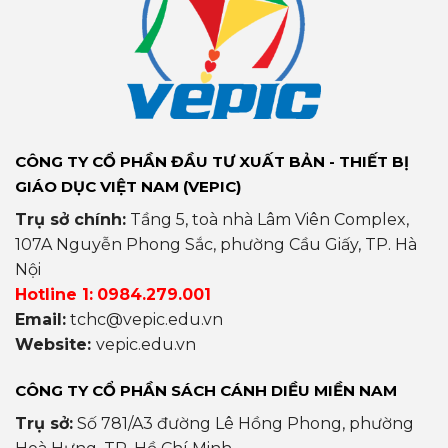
CÔNG TY CỔ PHẦN ĐẦU TƯ XUẤT BẢN - THIẾT BỊ
GIÁO DỤC VIỆT NAM (VEPIC)
Trụ sở chính:
Tầng 5, toà nhà Lâm Viên Complex,
107A Nguyễn Phong Sắc, phường Cầu Giấy, TP. Hà
Nội
Hotline 1:
0984.279.001
Email:
tchc@vepic.edu.vn
Website:
vepic.edu.vn
CÔNG TY CỔ PHẦN SÁCH CÁNH DIỀU MIỀN NAM
Trụ sở:
Số 781/A3 đường Lê Hồng Phong, phường