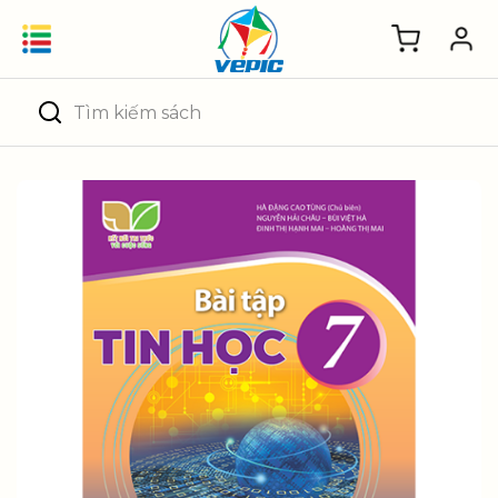
Skip
to
content
Tìm
kiếm: