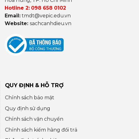
Hoà Hưng, TP. Hồ Chí Minh
Hotline 2:
098 658 0102
Email:
tmdt@vepic.edu.vn
Website:
sachcanhdieu.vn
QUY ĐỊNH & HỖ TRỢ
Chính sách bảo mật
Quy định sử dụng
Chính sách vận chuyển
Chính sách kiểm hàng đổi trả