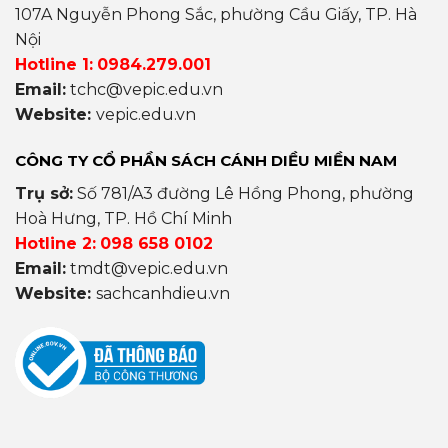
107A Nguyễn Phong Sắc, phường Cầu Giấy, TP. Hà
Nội
Hotline 1:
0984.279.001
Email:
tchc@vepic.edu.vn
Website:
vepic.edu.vn
CÔNG TY CỔ PHẦN SÁCH CÁNH DIỀU MIỀN NAM
Trụ sở:
Số 781/A3 đường Lê Hồng Phong, phường
Hoà Hưng, TP. Hồ Chí Minh
Hotline 2:
098 658 0102
Email:
tmdt@vepic.edu.vn
Website:
sachcanhdieu.vn