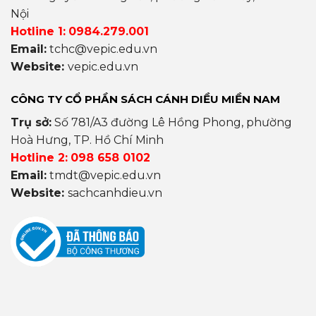
Nội
Hotline 1:
0984.279.001
Email:
tchc@vepic.edu.vn
Website:
vepic.edu.vn
CÔNG TY CỔ PHẦN SÁCH CÁNH DIỀU MIỀN NAM
Trụ sở:
Số 781/A3 đường Lê Hồng Phong, phường
Hoà Hưng, TP. Hồ Chí Minh
Hotline 2:
098 658 0102
Email:
tmdt@vepic.edu.vn
Website:
sachcanhdieu.vn