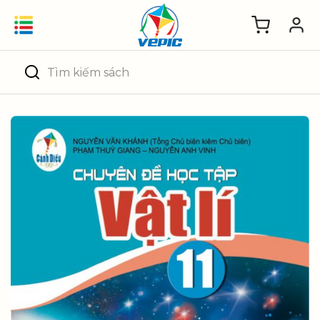
Skip
to
content
Tìm
kiếm: