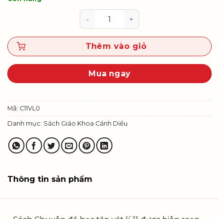
Chuyên đề học tập Vật lí 11 số lư
Thêm vào giỏ
Mua ngay
Mã:
C11VL0
Danh mục:
Sách Giáo Khoa Cánh Diều
Thông tin sản phẩm