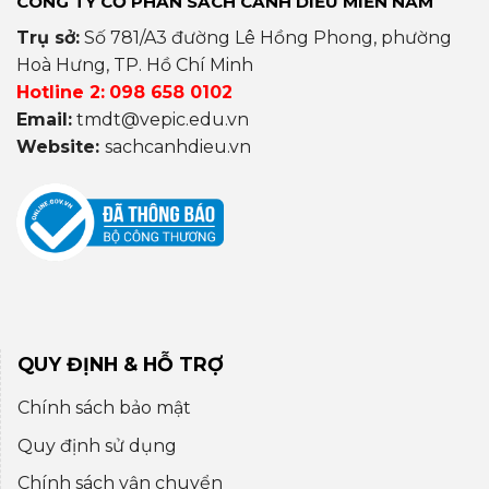
CÔNG TY CỔ PHẦN SÁCH CÁNH DIỀU MIỀN NAM
Trụ sở:
Số 781/A3 đường Lê Hồng Phong, phường
Hoà Hưng, TP. Hồ Chí Minh
Hotline 2:
098 658 0102
Email:
tmdt@vepic.edu.vn
Website:
sachcanhdieu.vn
QUY ĐỊNH & HỖ TRỢ
Chính sách bảo mật
Quy định sử dụng
Chính sách vận chuyển