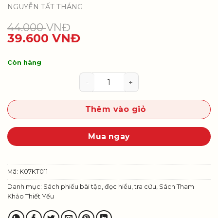
NGUYỄN TẤT THÁNG
44.000
VNĐ
39.600
VNĐ
Còn hàng
Để học tốt Khoa học tự nhiên 7 s
Thêm vào giỏ
Mua ngay
Mã:
K07KT011
Danh mục:
Sách phiếu bài tập, đọc hiểu, tra cứu
,
Sách Tham
Khảo Thiết Yếu