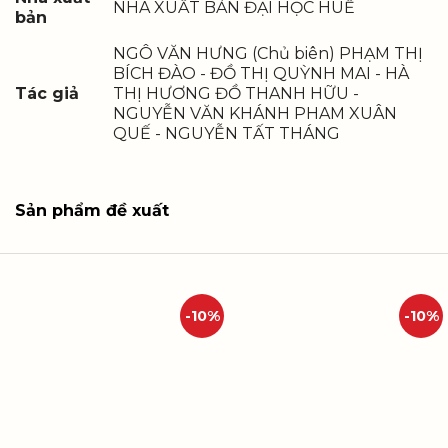
NHÀ XUẤT BẢN ĐẠI HỌC HUẾ
bản
NGÔ VĂN HƯNG (Chủ biên) PHẠM THỊ
BÍCH ĐÀO - ĐỒ THỊ QUỲNH MAI - HÀ
Tác giả
THỊ HƯƠNG ĐỒ THANH HỮU -
NGUYỄN VĂN KHÁNH PHAM XUÂN
QUẾ - NGUYỄN TẤT THÁNG
Sản phẩm đề xuất
-10%
-10%