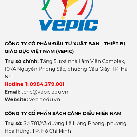
CÔNG TY CỔ PHẦN ĐẦU TƯ XUẤT BẢN - THIẾT BỊ
GIÁO DỤC VIỆT NAM (VEPIC)
Trụ sở chính:
Tầng 5, toà nhà Lâm Viên Complex,
107A Nguyễn Phong Sắc, phường Cầu Giấy, TP. Hà
Nội
Hotline 1:
0984.279.001
Email:
tchc@vepic.edu.vn
Website:
vepic.edu.vn
CÔNG TY CỔ PHẦN SÁCH CÁNH DIỀU MIỀN NAM
Trụ sở:
Số 781/A3 đường Lê Hồng Phong, phường
Hoà Hưng, TP. Hồ Chí Minh