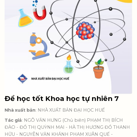
Để học tốt Khoa học tự nhiên 7
Nhà xuất bản
: NHÀ XUẤT BẢN ĐẠI HỌC HUẾ
Tác giả
: NGÔ VĂN HƯNG (Chủ biên) PHẠM THỊ BÍCH
ĐÀO - ĐỒ THỊ QUỲNH MAI - HÀ THỊ HƯƠNG ĐỒ THANH
HỮU - NGUYỄN VĂN KHÁNH PHAM XUÂN QUẾ -