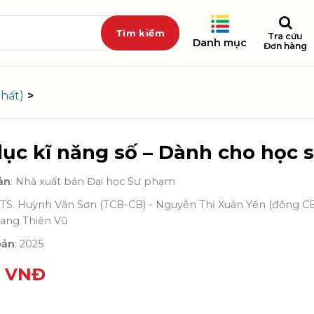
Tra cứu
Danh mục
Đơn hàng
hất)
>
dục kĩ năng số – Dành cho học s
ản
: Nhà xuất bản Đại học Sư phạm
S.TS. Huỳnh Văn Sơn (TCB-CB) - Nguyễn Thị Xuân Yến (đồng C
iang Thiên Vũ
bản
: 2025
0
VNĐ