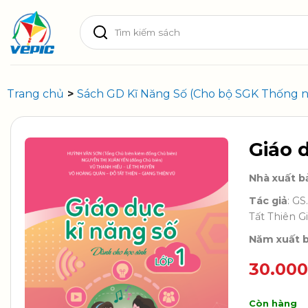
Skip
Tìm
to
kiếm:
content
Trang chủ
>
Sách GD Kĩ Năng Số (Cho bộ SGK Thống n
Giáo 
Nhà xuất b
Tác giả
: G
Tất Thiên G
Năm xuất 
30.00
Còn hàng