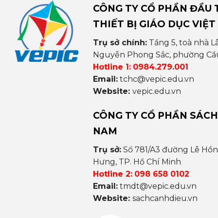
CÔNG TY CỔ PHẦN ĐẦU T
THIẾT BỊ GIÁO DỤC VIỆT
Trụ sở chính:
Tầng 5, toà nhà L
Nguyễn Phong Sắc, phường Cầu 
Hotline 1:
0984.279.001
Email:
tchc@vepic.edu.vn
Website:
vepic.edu.vn
CÔNG TY CỔ PHẦN SÁCH
NAM
Trụ sở:
Số 781/A3 đường Lê Hồ
Hưng, TP. Hồ Chí Minh
Hotline 2:
098 658 0102
Email:
tmdt@vepic.edu.vn
Website:
sachcanhdieu.vn