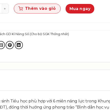
ĩ năng số - Dành cho học sinh lớp 1 số lượng
Thêm vào giỏ
Mua ngay
ách GD Kĩ Năng Số (Cho bộ SGK Thống nhất)
 sinh Tiểu học phù hợp với 6 miền năng lực trong Khung
T), đồng thời hưởng ứng phong trào “Bình dân học vụ s