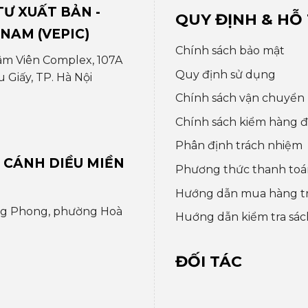
Ư XUẤT BẢN -
QUY ĐỊNH & HỖ
 NAM (VEPIC)
Chính sách bảo mật
âm Viên Complex, 107A
Quy định sử dụng
Giấy, TP. Hà Nội
Chính sách vận chuyển
Chính sách kiểm hàng đổ
Phân định trách nhiệm
 CÁNH DIỀU MIỀN
Phương thức thanh toá
Hướng dẫn mua hàng t
ng Phong, phường Hoà
Huớng dẫn kiểm tra sác
ĐỐI TÁC