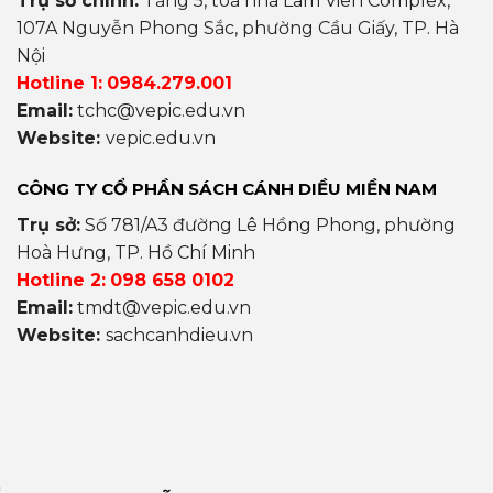
Trụ sở chính:
Tầng 5, toà nhà Lâm Viên Complex,
107A Nguyễn Phong Sắc, phường Cầu Giấy, TP. Hà
Nội
Hotline 1:
0984.279.001
Email:
tchc@vepic.edu.vn
Website:
vepic.edu.vn
CÔNG TY CỔ PHẦN SÁCH CÁNH DIỀU MIỀN NAM
Trụ sở:
Số 781/A3 đường Lê Hồng Phong, phường
Hoà Hưng, TP. Hồ Chí Minh
Hotline 2:
098 658 0102
Email:
tmdt@vepic.edu.vn
Website:
sachcanhdieu.vn