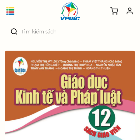
Skip
to
content
Tìm
kiếm: