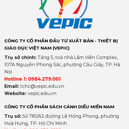
CÔNG TY CỔ PHẦN ĐẦU TƯ XUẤT BẢN - THIẾT BỊ
GIÁO DỤC VIỆT NAM (VEPIC)
Trụ sở chính:
Tầng 5, toà nhà Lâm Viên Complex,
107A Nguyễn Phong Sắc, phường Cầu Giấy, TP. Hà
Nội
Hotline 1:
0984.279.001
Email:
tchc@vepic.edu.vn
Website:
vepic.edu.vn
CÔNG TY CỔ PHẦN SÁCH CÁNH DIỀU MIỀN NAM
Trụ sở:
Số 781/A3 đường Lê Hồng Phong, phường
Hoà Hưng, TP. Hồ Chí Minh