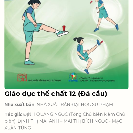
Giáo dục thể chất 12 (Đá cầu)
Nhà xuất bản
: NHÀ XUẤT BẢN ĐẠI HỌC SƯ PHẠM
Tác giả
: ĐỊNH QUANG NGỌC (Tổng Chủ biên kiêm Chủ
biên), ĐỊNH THỊ MAI ANH – MAI THỊ BÍCH NGỌC - MẠC
XUÂN TÙNG