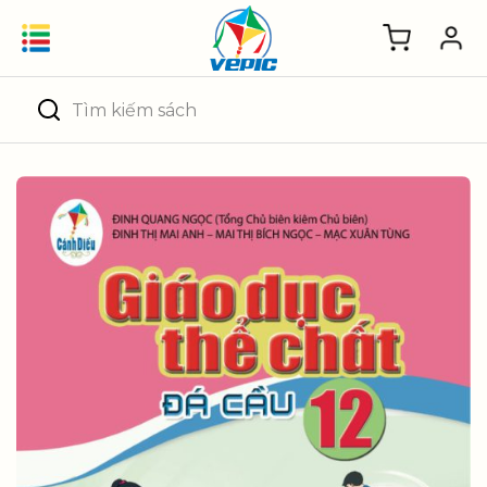
Skip
to
content
Tìm
kiếm: