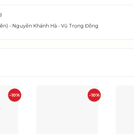
ế
iên) - Nguyễn Khánh Hà - Vũ Trọng Đông
-10%
-10%