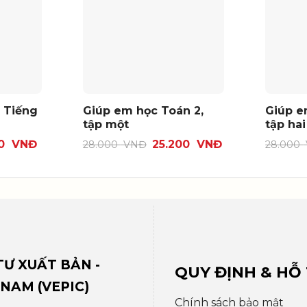
– Tiếng
Giúp em học Toán 2,
Giúp e
tập một
tập hai
00
VNĐ
25.200
VNĐ
28.000
VNĐ
28.000
Ư XUẤT BẢN -
QUY ĐỊNH & HỖ
 NAM (VEPIC)
Chính sách bảo mật