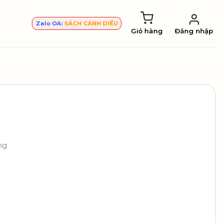
Zalo OA:
SÁCH CÁNH DIỀU
Giỏ hàng
Đăng nhập
ng