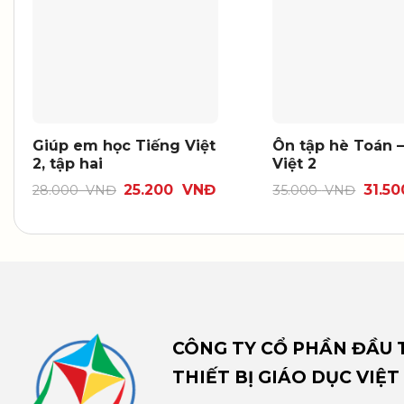
Giúp em học Tiếng Việt
Ôn tập hè Toán 
2, tập hai
Việt 2
25.200
VNĐ
31.5
28.000
VNĐ
35.000
VNĐ
CÔNG TY CỔ PHẦN ĐẦU T
THIẾT BỊ GIÁO DỤC VIỆT