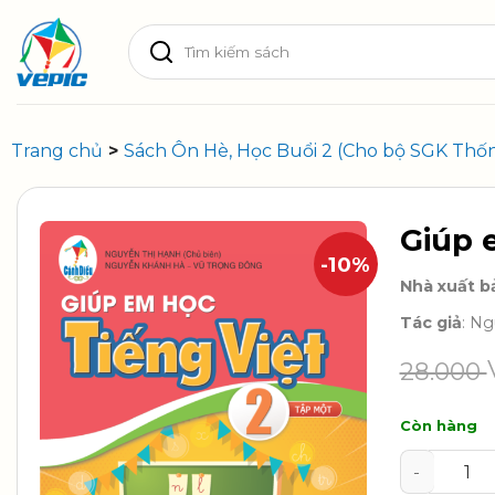
Skip
Tìm
to
kiếm:
content
Trang chủ
>
Sách Ôn Hè, Học Buổi 2 (Cho bộ SGK Thố
Giúp 
-10%
Nhà xuất b
Tác giả
: N
28.000
Còn hàng
Giúp em h