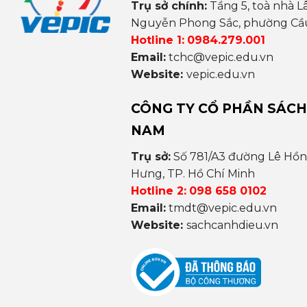
Trụ sở chính:
Tầng 5, toà nhà L
Nguyễn Phong Sắc, phường Cầu 
Hotline 1:
0984.279.001
Email:
tchc@vepic.edu.vn
Website:
vepic.edu.vn
CÔNG TY CỔ PHẦN SÁCH
NAM
Trụ sở:
Số 781/A3 đường Lê Hồ
Hưng, TP. Hồ Chí Minh
Hotline 2:
098 658 0102
Email:
tmdt@vepic.edu.vn
Website:
sachcanhdieu.vn