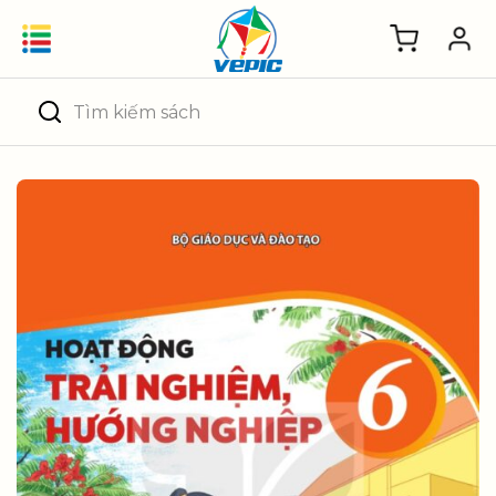
Skip
to
content
Tìm
kiếm: