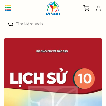
Skip
to
content
Tìm
kiếm: