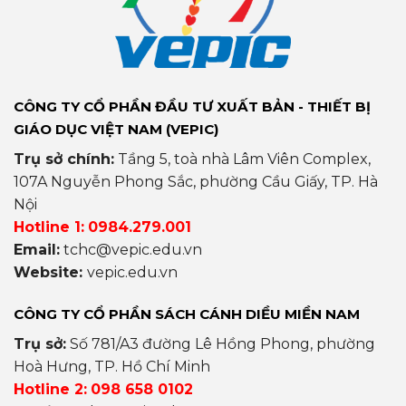
CÔNG TY CỔ PHẦN ĐẦU TƯ XUẤT BẢN - THIẾT BỊ
GIÁO DỤC VIỆT NAM (VEPIC)
Trụ sở chính:
Tầng 5, toà nhà Lâm Viên Complex,
107A Nguyễn Phong Sắc, phường Cầu Giấy, TP. Hà
Nội
Hotline 1:
0984.279.001
Email:
tchc@vepic.edu.vn
Website:
vepic.edu.vn
CÔNG TY CỔ PHẦN SÁCH CÁNH DIỀU MIỀN NAM
Trụ sở:
Số 781/A3 đường Lê Hồng Phong, phường
Hoà Hưng, TP. Hồ Chí Minh
Hotline 2:
098 658 0102