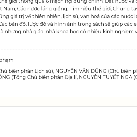
và thế giới thông qua 6 mạch nội dung chính: Đất nước v
t Nam, Các nước láng giềng, Tìm hiểu thế giới, Chung ta
g giá trị về thiên nhiên, lịch sử, văn hoá của các nước l
Các bản đồ, lược đồ và hình ảnh trong sách sẽ giúp các 
là những nhà giáo, nhà khoa học có nhiều kinh nghiệm và 
 phạm
ủ biên phán Lịch sử), NGUYỄN VĂN DŨNG (Chủ biên ph
 (Tổng Chủ biên phân Địa lí, NGUYÊN TUYẾT NGA (Ch