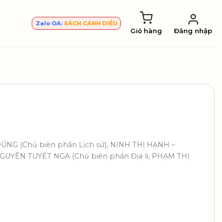
Zalo OA:
SÁCH CÁNH DIỀU
Giỏ hàng
Đăng nhập
ŨNG (Chủ biên phần Lịch sử), NINH THỊ HẠNH –
UYÊN TUYẾT NGA (Chủ biên phần Địa li, PHẠM THỊ