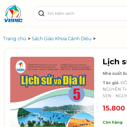
Skip
Tìm
to
kiếm:
content
Trang chủ
>
Sách Giáo Khoa Cánh Diều
>
Lịch s
Nhà xuất b
Tác giả
: Đ
NGUYỄN THỊ
SEN - NGU
15.800
Còn hàng