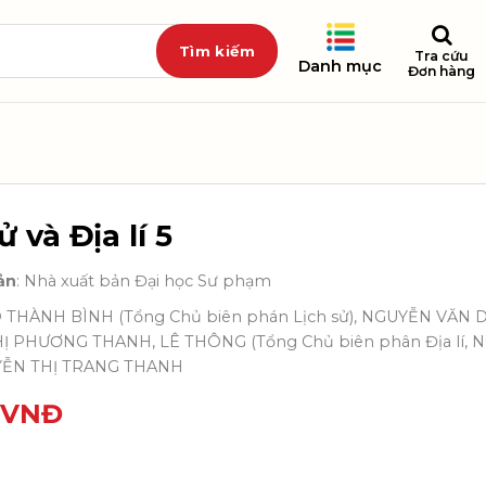
Tra cứu
Danh mục
Đơn hàng
ử và Địa lí 5
ản
: Nhà xuất bản Đại học Sư phạm
Ô THÀNH BÌNH (Tổng Chủ biên phán Lịch sử), NGUYỄN VĂN D
 PHƯƠNG THANH, LÊ THÔNG (Tổng Chủ biên phân Địa lí, NG
YỄN THỊ TRANG THANH
VNĐ