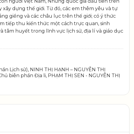
à con người Việt Nam, Những quốc gia đầu tiên trên
y xây dựng thế giới. Từ đó, các em thêm yêu và tự
áng giềng và các châu lục trên thế giới; có ý thức
em tiếp thu kiến thức một cách trực quan, sinh
tâm huyết trong lĩnh vực lịch sử, địa lí và giáo dục
ần Lịch sử), NINH THỊ HẠNH – NGUYỄN THỊ
ủ biên phần Địa li, PHẠM THỊ SEN - NGUYỄN THỊ