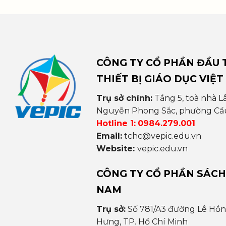
CÔNG TY CỔ PHẦN ĐẦU T
THIẾT BỊ GIÁO DỤC VIỆT
Trụ sở chính:
Tầng 5, toà nhà L
Nguyễn Phong Sắc, phường Cầu 
Hotline 1:
0984.279.001
Email:
tchc@vepic.edu.vn
Website:
vepic.edu.vn
CÔNG TY CỔ PHẦN SÁCH
NAM
Trụ sở:
Số 781/A3 đường Lê Hồ
Hưng, TP. Hồ Chí Minh