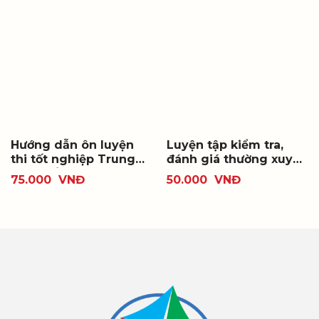
Hướng dẫn ôn luyện
Luyện tập kiểm tra,
thi tốt nghiệp Trung
đánh giá thường xuyên
học phổ thông và thi
và định kì Ngữ văn 10
75.000
VNĐ
50.000
VNĐ
đánh giá năng lực
tuyển sinh đại học
môn Ngữ văn (từ năm
2025)