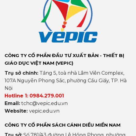
CÔNG TY CỔ PHẦN ĐẦU TƯ XUẤT BẢN - THIẾT BỊ
GIÁO DỤC VIỆT NAM (VEPIC)
Trụ sở chính:
Tầng 5, toà nhà Lâm Viên Complex,
107A Nguyễn Phong Sắc, phường Cầu Giấy, TP. Hà
Nội
Hotline 1:
0984.279.001
Email:
tchc@vepic.edu.vn
Website:
vepic.edu.vn
CÔNG TY CỔ PHẦN SÁCH CÁNH DIỀU MIỀN NAM
Trụ sở:
Số 781/A3 đường Lê Hồng Phong, phường