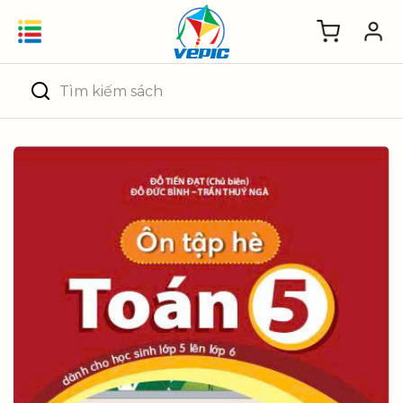
Skip
to
content
Tìm
kiếm: