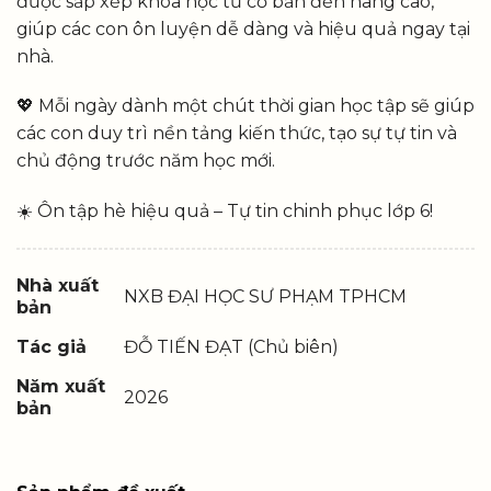
được sắp xếp khoa học từ cơ bản đến nâng cao,
giúp các con ôn luyện dễ dàng và hiệu quả ngay tại
nhà.
💖 Mỗi ngày dành một chút thời gian học tập sẽ giúp
các con duy trì nền tảng kiến thức, tạo sự tự tin và
chủ động trước năm học mới.
☀️ Ôn tập hè hiệu quả – Tự tin chinh phục lớp 6!
Nhà xuất
NXB ĐẠI HỌC SƯ PHẠM TPHCM
bản
Tác giả
ĐỖ TIẾN ĐẠT (Chủ biên)
Năm xuất
2026
bản