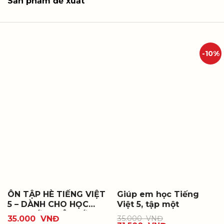
Sản phẩm đề xuất
-10%
ÔN TẬP HÈ TIẾNG VIỆT
Giúp em học Tiếng
5 – DÀNH CHO HỌC
Việt 5, tập một
SINH LỚP 5 LÊN LỚP 6
35.000
VNĐ
35.000
VNĐ