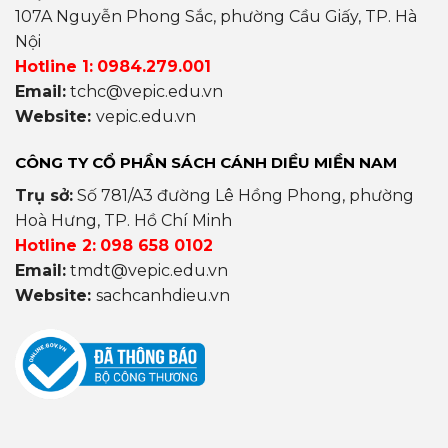
107A Nguyễn Phong Sắc, phường Cầu Giấy, TP. Hà
Nội
Hotline 1:
0984.279.001
Email:
tchc@vepic.edu.vn
Website:
vepic.edu.vn
CÔNG TY CỔ PHẦN SÁCH CÁNH DIỀU MIỀN NAM
Trụ sở:
Số 781/A3 đường Lê Hồng Phong, phường
Hoà Hưng, TP. Hồ Chí Minh
Hotline 2:
098 658 0102
Email:
tmdt@vepic.edu.vn
Website:
sachcanhdieu.vn