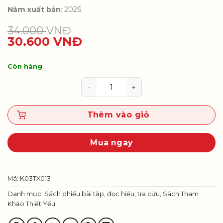
Năm xuất bản
: 2025
34.000
VNĐ
30.600
VNĐ
Còn hàng
Phiếu học tập Tự nhiên và xã hội 
Thêm vào giỏ
Mua ngay
Mã:
K03TX013
Danh mục:
Sách phiếu bài tập, đọc hiểu, tra cứu
,
Sách Tham
Khảo Thiết Yếu