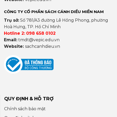
CÔNG TY CỔ PHẦN SÁCH CÁNH DIỀU MIỀN NAM
Trụ sở:
Số 781/A3 đường Lê Hồng Phong, phường
Hoà Hưng, TP. Hồ Chí Minh
Hotline 2:
098 658 0102
Email:
tmdt@vepic.edu.vn
Website:
sachcanhdieu.vn
QUY ĐỊNH & HỖ TRỢ
Chính sách bảo mật