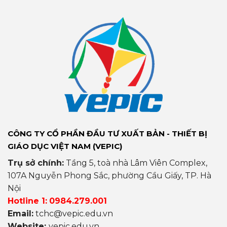
CÔNG TY CỔ PHẦN ĐẦU TƯ XUẤT BẢN - THIẾT BỊ
GIÁO DỤC VIỆT NAM (VEPIC)
Trụ sở chính:
Tầng 5, toà nhà Lâm Viên Complex,
107A Nguyễn Phong Sắc, phường Cầu Giấy, TP. Hà
Nội
Hotline 1:
0984.279.001
Email:
tchc@vepic.edu.vn
Website:
vepic.edu.vn