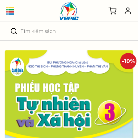
Skip
to
content
Tìm
kiếm:
-10%