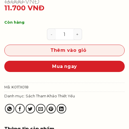
13.000
VNĐ
11.700
VNĐ
Còn hàng
Thực hành Tự nhiên và Xã hội 1 s
Thêm vào giỏ
Mua ngay
Mã:
K01TX018
Danh mục:
Sách Tham Khảo Thiết Yếu
Thông tin sản phẩm