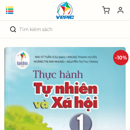
Skip
to
content
Tìm
kiếm:
-10%