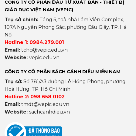
CÔNG TY CỔ PHẦN ĐẦU TƯ XUẤT BẢN - THIẾT BỊ
GIÁO DỤC VIỆT NAM (VEPIC)
Trụ sở chính:
Tầng 5, toà nhà Lâm Viên Complex,
107A Nguyễn Phong Sắc, phường Cầu Giấy, TP. Hà
Nội
Hotline 1:
0984.279.001
Email:
tchc@vepic.edu.vn
Website:
vepic.edu.vn
CÔNG TY CỔ PHẦN SÁCH CÁNH DIỀU MIỀN NAM
Trụ sở:
Số 781/A3 đường Lê Hồng Phong, phường
Hoà Hưng, TP. Hồ Chí Minh
Hotline 2:
098 658 0102
Email:
tmdt@vepic.edu.vn
Website:
sachcanhdieu.vn