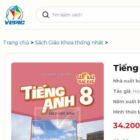
Skip
Tìm
to
kiếm:
content
Trang chủ
>
Sách Giáo Khoa thống nhất
>
Tiếng
Nhà xuất b
Tác giả
: H
Năm xuất 
Hình thức b
34.20