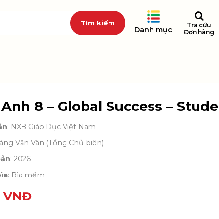
Tra cứu
Danh mục
Đơn hàng
 Anh 8 – Global Success – Stud
ản
: NXB Giáo Dục Việt Nam
oàng Văn Vân (Tổng Chủ biên)
bản
: 2026
ìa
: Bìa mềm
0
VNĐ