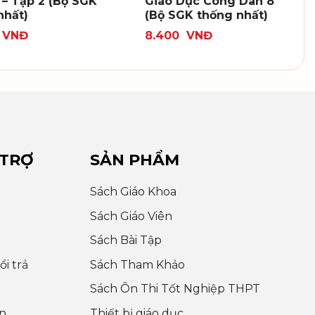
 – Tập 2 (Bộ SGK
Giáo Dục Công Dân 8
nhất)
(Bộ SGK thống nhất)
VNĐ
8.400
VNĐ
 TRỢ
SẢN PHẨM
Sách Giáo Khoa
Sách Giáo Viên
Sách Bài Tập
i trả
Sách Tham Khảo
Sách Ôn Thi Tốt Nghiệp THPT
n
Thiết bị giáo dục