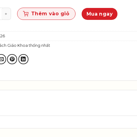
 8 – Global Success - Student book (Bộ SGK thống n
Thêm vào giỏ
Mua ngay
26
ách Giáo Khoa thống nhất