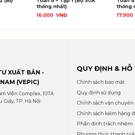
2 (Bộ
Toán 8 – Tập 1 (Bộ SGK
Toán 8
thống nhất)
thống 
16.000
VNĐ
17.900
QUY ĐỊNH & HỖ
Ư XUẤT BẢN -
 NAM (VEPIC)
Chính sách bảo mật
Quy định sử dụng
âm Viên Complex, 107A
Giấy, TP. Hà Nội
Chính sách vận chuyển
Chính sách kiểm hàng đổ
Phân định trách nhiệm
Phương thức thanh toá