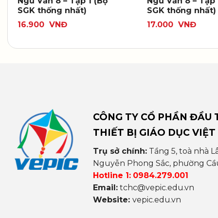
Ngữ Văn 8 – Tập 1 (Bộ
Ngữ Văn 8 – Tập 
SGK thống nhất)
SGK thống nhất)
16.900
VNĐ
17.000
VNĐ
CÔNG TY CỔ PHẦN ĐẦU T
THIẾT BỊ GIÁO DỤC VIỆT
Trụ sở chính:
Tầng 5, toà nhà L
Nguyễn Phong Sắc, phường Cầu 
Hotline 1:
0984.279.001
Email:
tchc@vepic.edu.vn
Website:
vepic.edu.vn