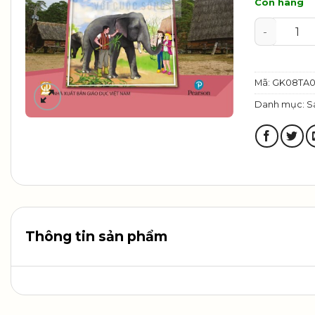
Còn hàng
Tiếng Anh
Mã:
GK08TA0
Danh mục:
S
Thông tin sản phẩm