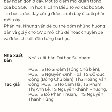
bày ngắn gọn ở đây. Một số điểm mới quan trọng
của bộ SGK Tin học 11 Cánh Diều so với các bộ SGK
Tin học trước đây cũng được trình bày ở cuối phần
một này.
Phần hai. Những vấn đề cụ thể gồm những hướng
dẫn và gợi ý cho GV ở mỗi chủ đề hoặc chuyên đề
và được chi tiết đến từng bài học.
Nhà xuất
Nhà xuất bản Đại học Sư phạm
bản
PGS. TS Hồ Sĩ Đàm (Tổng Chủ biên),
PGS. TS Nguyễn Đình Hoá, TS Đỗ Đức
Đông (Đồng Chủ biên), ThS Hoàng Vân
Tác giả
Đông, PGS. TS Hồ Cẩm Hà , TS Phạm
Thị Anh Lê, TS Nguyễn Khánh Phương,
PGS.TS Đỗ Phan Thuận, ThS Nguyễn
Thanh Tùng