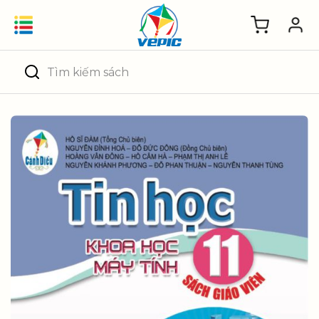
Skip
to
content
Tìm
kiếm: