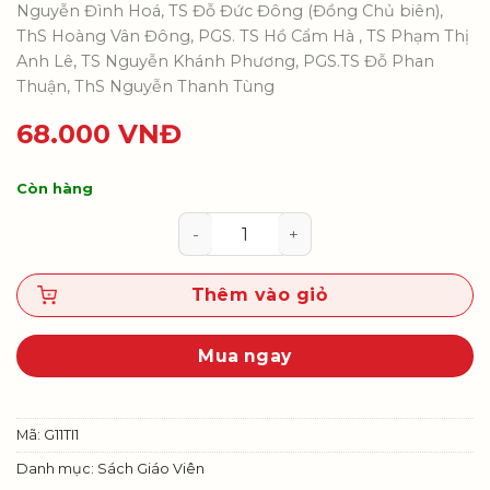
Nguyễn Đình Hoá, TS Đỗ Đức Đông (Đồng Chủ biên),
ThS Hoàng Vân Đông, PGS. TS Hồ Cẩm Hà , TS Phạm Thị
Anh Lê, TS Nguyễn Khánh Phương, PGS.TS Đỗ Phan
Thuận, ThS Nguyễn Thanh Tùng
68.000
VNĐ
Còn hàng
Tin học 11 (Khoa học máy tính) - 
Thêm vào giỏ
Mua ngay
Mã:
G11TI1
Danh mục:
Sách Giáo Viên