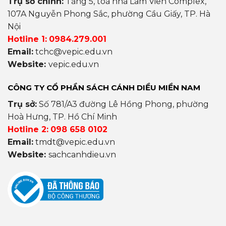
Trụ sở chính:
Tầng 5, toà nhà Lâm Viên Complex,
107A Nguyễn Phong Sắc, phường Cầu Giấy, TP. Hà
Nội
Hotline 1:
0984.279.001
Email:
tchc@vepic.edu.vn
Website:
vepic.edu.vn
CÔNG TY CỔ PHẦN SÁCH CÁNH DIỀU MIỀN NAM
Trụ sở:
Số 781/A3 đường Lê Hồng Phong, phường
Hoà Hưng, TP. Hồ Chí Minh
Hotline 2:
098 658 0102
Email:
tmdt@vepic.edu.vn
Website:
sachcanhdieu.vn