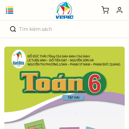
Skip
to
content
Tìm
kiếm: