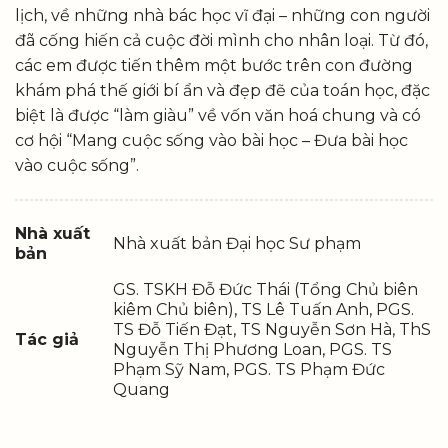
lịch, về những nhà bác học vĩ đại – những con người
đã cống hiến cả cuộc đời mình cho nhân loại. Từ đó,
các em được tiến thêm một bước trên con đường
khám phá thế giới bí ẩn và đẹp đẽ của toán học, đặc
biệt là được “làm giàu” về vốn văn hoá chung và có
cơ hội “Mang cuộc sống vào bài học – Đưa bài học
vào cuộc sống”.
Nhà xuất
Nhà xuất bản Đại học Sư phạm
bản
GS. TSKH Đỗ Đức Thái (Tổng Chủ biên
kiêm Chủ biên), TS Lê Tuấn Anh, PGS.
TS Đỗ Tiến Đạt, TS Nguyễn Sơn Hà, ThS
Tác giả
Nguyễn Thị Phương Loan, PGS. TS
Phạm Sỹ Nam, PGS. TS Phạm Đức
Quang