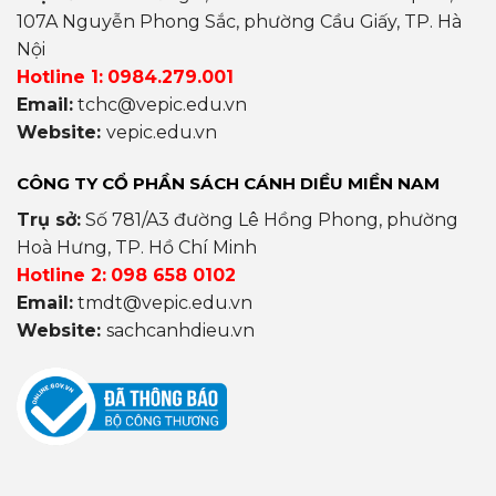
107A Nguyễn Phong Sắc, phường Cầu Giấy, TP. Hà
Nội
Hotline 1:
0984.279.001
Email:
tchc@vepic.edu.vn
Website:
vepic.edu.vn
CÔNG TY CỔ PHẦN SÁCH CÁNH DIỀU MIỀN NAM
Trụ sở:
Số 781/A3 đường Lê Hồng Phong, phường
Hoà Hưng, TP. Hồ Chí Minh
Hotline 2:
098 658 0102
Email:
tmdt@vepic.edu.vn
Website:
sachcanhdieu.vn