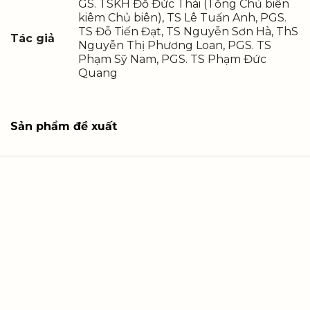
GS. TSKH Đỗ Đức Thái (Tổng Chủ biên
kiêm Chủ biên), TS Lê Tuấn Anh, PGS.
TS Đỗ Tiến Đạt, TS Nguyễn Sơn Hà, ThS
Tác giả
Nguyễn Thị Phương Loan, PGS. TS
Phạm Sỹ Nam, PGS. TS Phạm Đức
Quang
Sản phẩm đề xuất