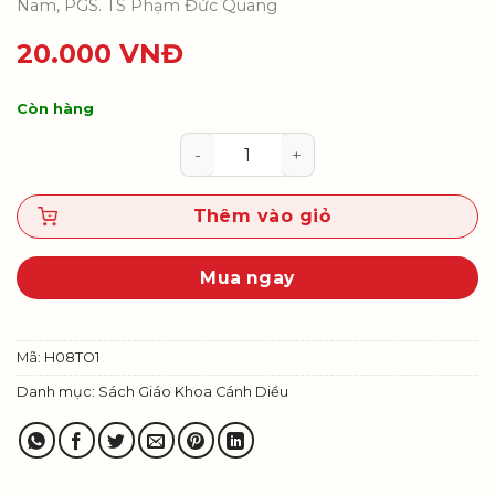
Nam, PGS. TS Phạm Đức Quang
20.000
VNĐ
Còn hàng
Toán 8, tập một số lượng
Thêm vào giỏ
Mua ngay
Mã:
H08TO1
Danh mục:
Sách Giáo Khoa Cánh Diều