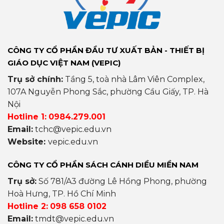
CÔNG TY CỔ PHẦN ĐẦU TƯ XUẤT BẢN - THIẾT BỊ
GIÁO DỤC VIỆT NAM (VEPIC)
Trụ sở chính:
Tầng 5, toà nhà Lâm Viên Complex,
107A Nguyễn Phong Sắc, phường Cầu Giấy, TP. Hà
Nội
Hotline 1:
0984.279.001
Email:
tchc@vepic.edu.vn
Website:
vepic.edu.vn
CÔNG TY CỔ PHẦN SÁCH CÁNH DIỀU MIỀN NAM
Trụ sở:
Số 781/A3 đường Lê Hồng Phong, phường
Hoà Hưng, TP. Hồ Chí Minh
Hotline 2:
098 658 0102
Email:
tmdt@vepic.edu.vn