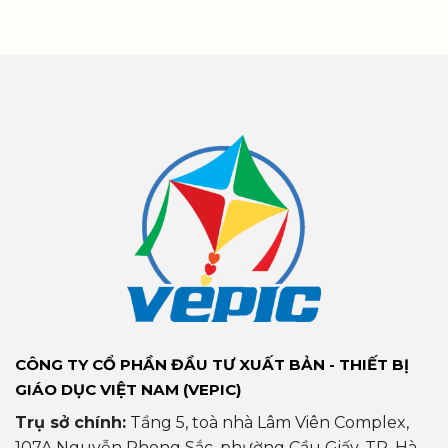
CÔNG TY CỔ PHẦN ĐẦU TƯ XUẤT BẢN - THIẾT BỊ
GIÁO DỤC VIỆT NAM (VEPIC)
Trụ sở chính:
Tầng 5, toà nhà Lâm Viên Complex,
107A Nguyễn Phong Sắc, phường Cầu Giấy, TP. Hà