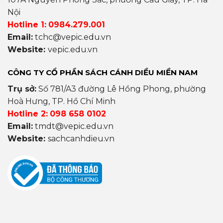
Nội
Hotline 1:
0984.279.001
Email:
tchc@vepic.edu.vn
Website:
vepic.edu.vn
CÔNG TY CỔ PHẦN SÁCH CÁNH DIỀU MIỀN NAM
Trụ sở:
Số 781/A3 đường Lê Hồng Phong, phường
Hoà Hưng, TP. Hồ Chí Minh
Hotline 2:
098 658 0102
Email:
tmdt@vepic.edu.vn
Website:
sachcanhdieu.vn