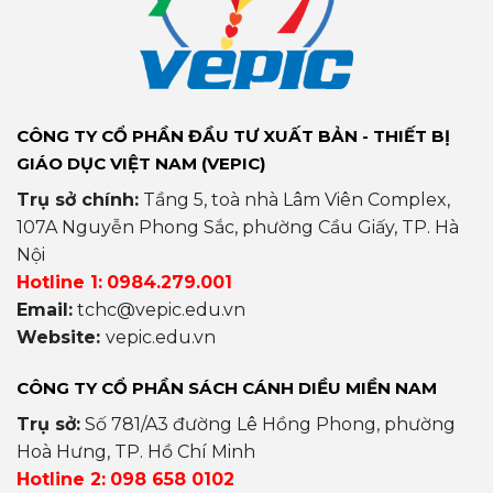
CÔNG TY CỔ PHẦN ĐẦU TƯ XUẤT BẢN - THIẾT BỊ
GIÁO DỤC VIỆT NAM (VEPIC)
Trụ sở chính:
Tầng 5, toà nhà Lâm Viên Complex,
107A Nguyễn Phong Sắc, phường Cầu Giấy, TP. Hà
Nội
Hotline 1:
0984.279.001
Email:
tchc@vepic.edu.vn
Website:
vepic.edu.vn
CÔNG TY CỔ PHẦN SÁCH CÁNH DIỀU MIỀN NAM
Trụ sở:
Số 781/A3 đường Lê Hồng Phong, phường
Hoà Hưng, TP. Hồ Chí Minh
Hotline 2:
098 658 0102