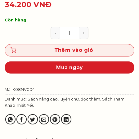
34.200
VNĐ
Còn hàng
Vở bài tập Ngữ văn 8, tập hai số 
Thêm vào giỏ
Mua ngay
Mã:
K08NV004
Danh mục:
Sách nâng cao, luyện chữ, đọc thêm
,
Sách Tham
Khảo Thiết Yếu