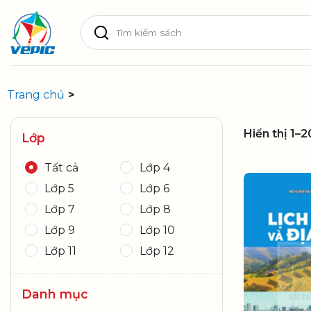
Skip
Tìm
to
kiếm:
content
Trang chủ
>
Hiển thị 1–
Lớp
Tất cả
Lớp 4
Lớp 5
Lớp 6
Lớp 7
Lớp 8
Lớp 9
Lớp 10
Lớp 11
Lớp 12
Danh mục