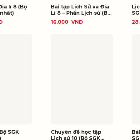
ịa lí 8 (Bộ
Bài tập Lịch Sử và Địa
Lịc
nhất)
Lí 8 – Phần Lịch sử (Bộ
SG
SGK thống nhất)
Đ
16.000
VNĐ
28
(Bộ SGK
Chuyên đề học tập
Bài
)
Lịch sử 10 (Bộ SGK
SG