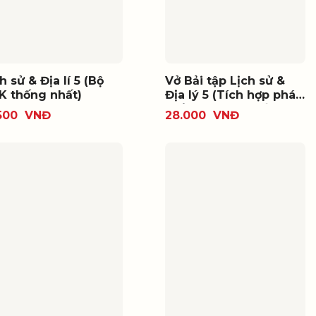
h sử & Địa lí 5 (Bộ
Vở Bải tập Lịch sử &
K thống nhất)
Địa lý 5 (Tích hợp phát
triển năng lực số)
.500
VNĐ
28.000
VNĐ