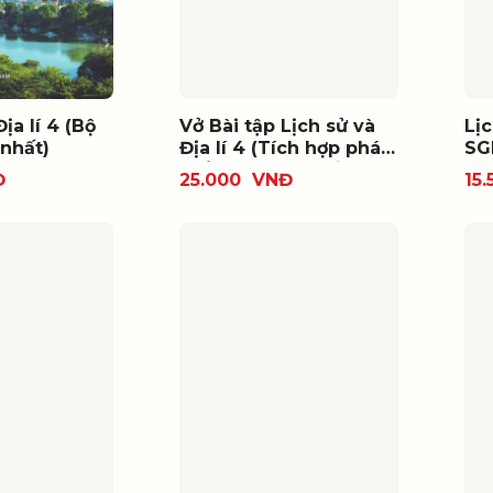
ịa lí 4 (Bộ
Vở Bài tập Lịch sử và
Lịc
nhất)
Địa lí 4 (Tích hợp phát
SG
triển năng lực số)
Đ
25.000
VNĐ
15