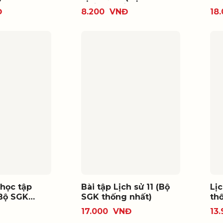
thống nhất)
Đ
8.200
VNĐ
18
học tập
Bài tập Lịch sử 11 (Bộ
Lị
(Bộ SGK
SGK thống nhất)
th
)
17.000
VNĐ
13