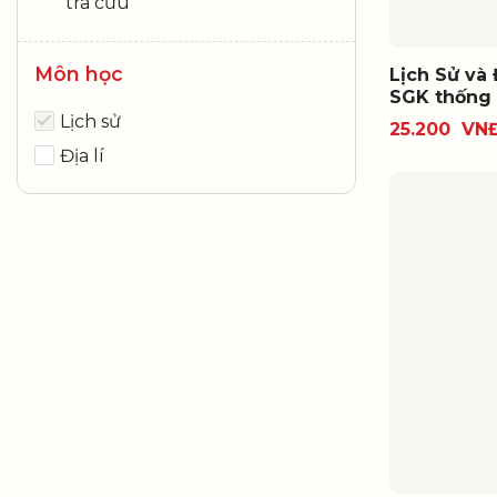
tra cứu
Môn học
Lịch Sử và 
SGK thống 
Lịch sử
25.200
VN
Địa lí