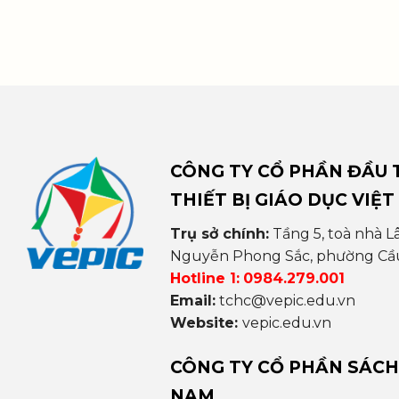
CÔNG TY CỔ PHẦN ĐẦU T
THIẾT BỊ GIÁO DỤC VIỆT
Trụ sở chính:
Tầng 5, toà nhà L
Nguyễn Phong Sắc, phường Cầu 
Hotline 1:
0984.279.001
Email:
tchc@vepic.edu.vn
Website:
vepic.edu.vn
CÔNG TY CỔ PHẦN SÁCH
NAM