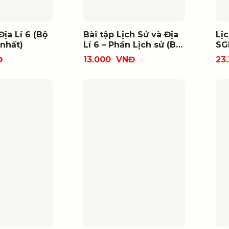
Địa Lí 6 (Bộ
Bài tập Lịch Sử và Địa
Lịc
nhất)
Lí 6 – Phần Lịch sử (Bộ
SG
SGK thống nhất)
Đ
13.000
VNĐ
23