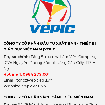
CÔNG TY CỔ PHẦN ĐẦU TƯ XUẤT BẢN - THIẾT BỊ
GIÁO DỤC VIỆT NAM (VEPIC)
Trụ sở chính:
Tầng 5, toà nhà Lâm Viên Complex,
107A Nguyễn Phong Sắc, phường Cầu Giấy, TP. Hà
Nội
Hotline 1:
0984.279.001
Email:
tchc@vepic.edu.vn
Website:
vepic.edu.vn
CÔNG TY CỔ PHẦN SÁCH CÁNH DIỀU MIỀN NAM
Trụ sở:
Số 781/A3 đường Lê Hồng Phong, phường