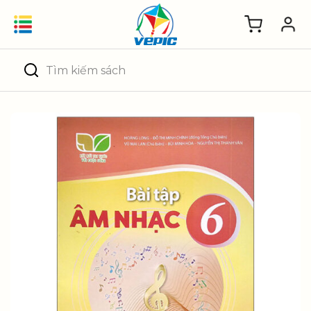
Skip
to
content
Tìm
kiếm: