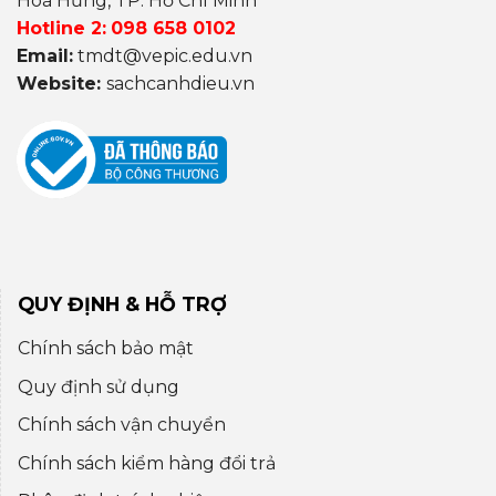
Hoà Hưng, TP. Hồ Chí Minh
Hotline 2:
098 658 0102
Email:
tmdt@vepic.edu.vn
Website:
sachcanhdieu.vn
QUY ĐỊNH & HỖ TRỢ
Chính sách bảo mật
Quy định sử dụng
Chính sách vận chuyển
Chính sách kiểm hàng đổi trả