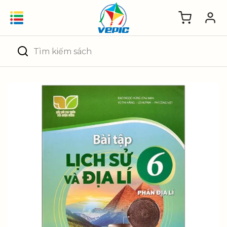
Skip
to
content
Tìm
kiếm: