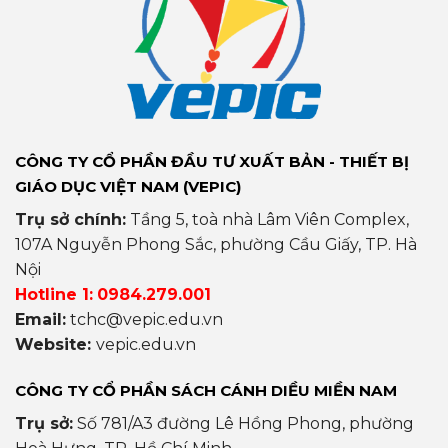
CÔNG TY CỔ PHẦN ĐẦU TƯ XUẤT BẢN - THIẾT BỊ
GIÁO DỤC VIỆT NAM (VEPIC)
Trụ sở chính:
Tầng 5, toà nhà Lâm Viên Complex,
107A Nguyễn Phong Sắc, phường Cầu Giấy, TP. Hà
Nội
Hotline 1:
0984.279.001
Email:
tchc@vepic.edu.vn
Website:
vepic.edu.vn
CÔNG TY CỔ PHẦN SÁCH CÁNH DIỀU MIỀN NAM
Trụ sở:
Số 781/A3 đường Lê Hồng Phong, phường