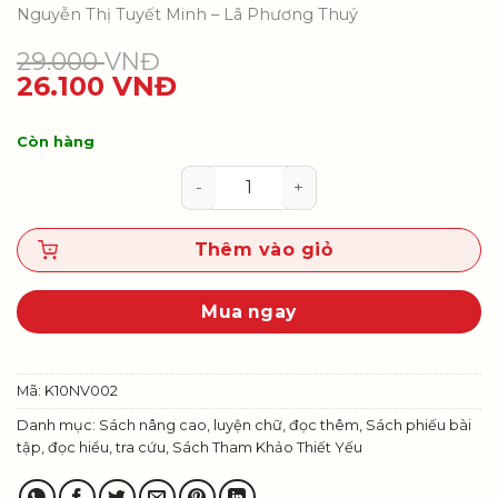
Nguyễn Thị Tuyết Minh – Lã Phương Thuý
29.000
VNĐ
26.100
VNĐ
Còn hàng
Bài tập đọc hiểu Ngữ văn 10, tập 
Thêm vào giỏ
Mua ngay
Mã:
K10NV002
Danh mục:
Sách nâng cao, luyện chữ, đọc thêm
,
Sách phiếu bài
tập, đọc hiểu, tra cứu
,
Sách Tham Khảo Thiết Yếu