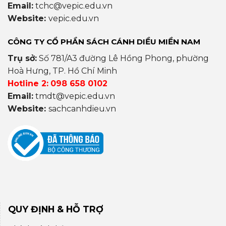
Email:
tchc@vepic.edu.vn
Website:
vepic.edu.vn
CÔNG TY CỔ PHẦN SÁCH CÁNH DIỀU MIỀN NAM
Trụ sở:
Số 781/A3 đường Lê Hồng Phong, phường
Hoà Hưng, TP. Hồ Chí Minh
Hotline 2:
098 658 0102
Email:
tmdt@vepic.edu.vn
Website:
sachcanhdieu.vn
QUY ĐỊNH & HỖ TRỢ