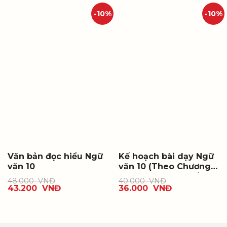
-10%
-10%
Văn bản đọc hiểu Ngữ
Kế hoạch bài dạy Ngữ
văn 10
văn 10 (Theo Chương
trình Giáo dục phổ
48.000
VNĐ
40.000
VNĐ
thông môn Ngữ văn
43.200
VNĐ
36.000
VNĐ
2018), tập một