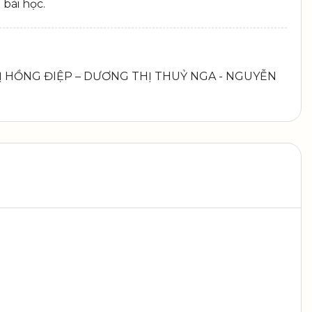
 bài học.
THỊ HỒNG ĐIỆP – DƯƠNG THỊ THUỶ NGA - NGUYỄN