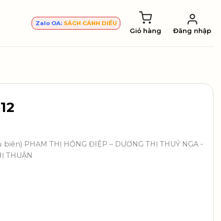
Zalo OA:
SÁCH CÁNH DIỀU
Giỏ hàng
Đăng nhập
 12
hủ biên) PHẠM THỊ HỒNG ĐIỆP – DƯƠNG THỊ THUỶ NGA -
HỊ THUẬN