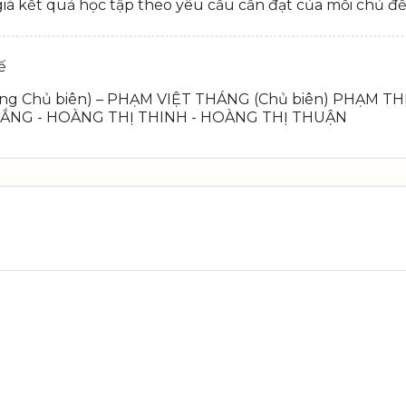
 giá kết quả học tập theo yêu cầu cần đạt của mỗi chủ đề
ế
ng Chủ biên) – PHẠM VIỆT THÁNG (Chủ biên) PHẠM 
ẮNG - HOÀNG THỊ THINH - HOÀNG THỊ THUẬN