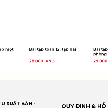
tập một
Bài tập toán 12, tập hai
Bài tậ
phòng 
28.000
VNĐ
29.00
Ư XUẤT BẢN -
QUY ĐỊNH & HỖ