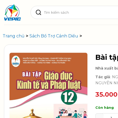
Skip
Tìm
to
kiếm:
content
Trang chủ
>
Sách Bổ Trợ Cánh Diều
>
Bài tậ
Nhà xuất b
Tác giả
: N
NGUYỄN NH
35.00
Còn hàng
Bài tập Gi