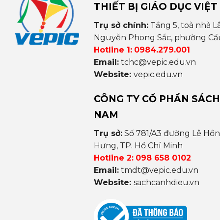
THIẾT BỊ GIÁO DỤC VIỆT
Trụ sở chính:
Tầng 5, toà nhà L
Nguyễn Phong Sắc, phường Cầu 
Hotline 1:
0984.279.001
Email:
tchc@vepic.edu.vn
Website:
vepic.edu.vn
CÔNG TY CỔ PHẦN SÁCH
NAM
Trụ sở:
Số 781/A3 đường Lê Hồ
Hưng, TP. Hồ Chí Minh
Hotline 2:
098 658 0102
Email:
tmdt@vepic.edu.vn
Website:
sachcanhdieu.vn