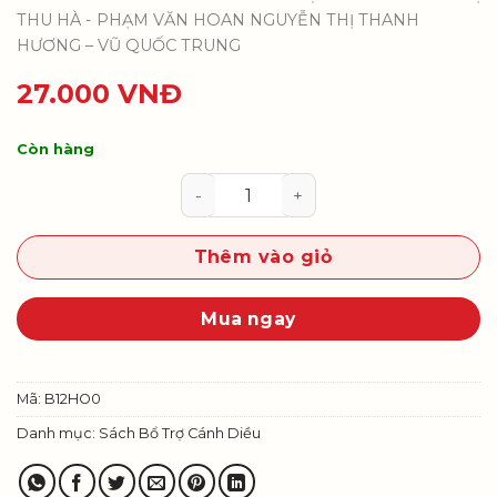
THU HÀ - PHẠM VĂN HOAN NGUYỄN THỊ THANH
HƯƠNG – VŨ QUỐC TRUNG
27.000
VNĐ
Còn hàng
Bài tập Hóa học 12 số lượng
Thêm vào giỏ
Mua ngay
Mã:
B12HO0
Danh mục:
Sách Bổ Trợ Cánh Diều