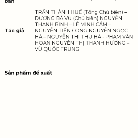
bản
TRẤN THÀNH HUẾ (Tổng Chủ biên) –
DƯƠNG BÁ VŨ (Chủ biên) NGUYỄN
THANH BÌNH – LÊ MINH CẦM –
Tác giả
NGUYỄN TIẾN CÔNG NGUYỄN NGỌC
HÀ – NGUYỄN THỊ THU HÀ - PHẠM VĂN
HOAN NGUYỄN THỊ THANH HƯƠNG –
VŨ QUỐC TRUNG
Sản phẩm đề xuất