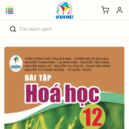
Skip
to
content
Tìm
kiếm: