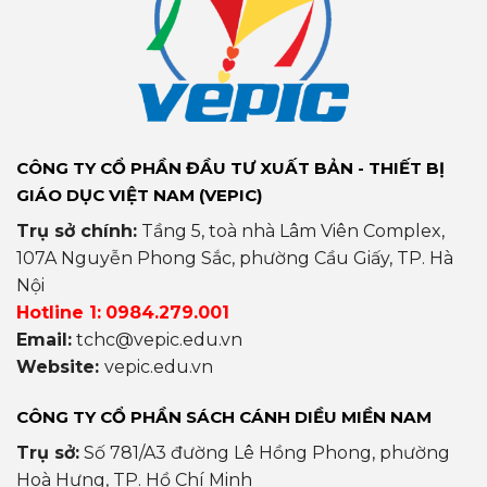
CÔNG TY CỔ PHẦN ĐẦU TƯ XUẤT BẢN - THIẾT BỊ
GIÁO DỤC VIỆT NAM (VEPIC)
Trụ sở chính:
Tầng 5, toà nhà Lâm Viên Complex,
107A Nguyễn Phong Sắc, phường Cầu Giấy, TP. Hà
Nội
Hotline 1:
0984.279.001
Email:
tchc@vepic.edu.vn
Website:
vepic.edu.vn
CÔNG TY CỔ PHẦN SÁCH CÁNH DIỀU MIỀN NAM
Trụ sở:
Số 781/A3 đường Lê Hồng Phong, phường
Hoà Hưng, TP. Hồ Chí Minh