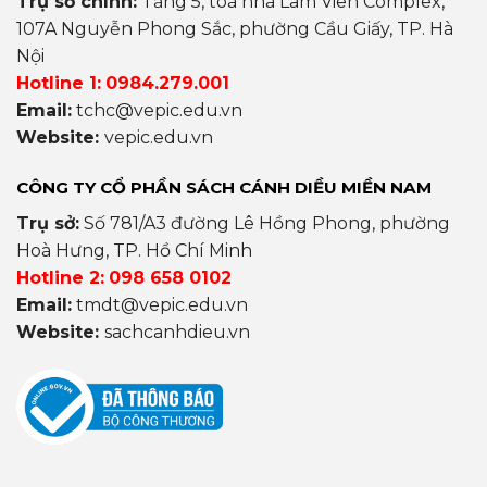
Trụ sở chính:
Tầng 5, toà nhà Lâm Viên Complex,
107A Nguyễn Phong Sắc, phường Cầu Giấy, TP. Hà
Nội
Hotline 1:
0984.279.001
Email:
tchc@vepic.edu.vn
Website:
vepic.edu.vn
CÔNG TY CỔ PHẦN SÁCH CÁNH DIỀU MIỀN NAM
Trụ sở:
Số 781/A3 đường Lê Hồng Phong, phường
Hoà Hưng, TP. Hồ Chí Minh
Hotline 2:
098 658 0102
Email:
tmdt@vepic.edu.vn
Website:
sachcanhdieu.vn