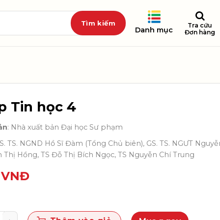
Tra cứu
Danh mục
Đơn hàng
p Tin học 4
ản
: Nhà xuất bản Đại học Sư phạm
GS. TS. NGND Hồ Sĩ Đàm (Tổng Chủ biên), GS. TS. NGƯT Nguyễ
 Thị Hồng, TS Đỗ Thị Bích Ngọc, TS Nguyễn Chí Trung
0
VNĐ
n học 4 số lượng