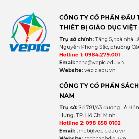
CÔNG TY CỔ PHẦN ĐẦU T
THIẾT BỊ GIÁO DỤC VIỆT
Trụ sở chính:
Tầng 5, toà nhà L
Nguyễn Phong Sắc, phường Cầu 
Hotline 1:
0984.279.001
Email:
tchc@vepic.edu.vn
Website:
vepic.edu.vn
CÔNG TY CỔ PHẦN SÁCH
NAM
Trụ sở:
Số 781/A3 đường Lê Hồ
Hưng, TP. Hồ Chí Minh
Hotline 2:
098 658 0102
Email:
tmdt@vepic.edu.vn
Website:
sachcanhdieu.vn