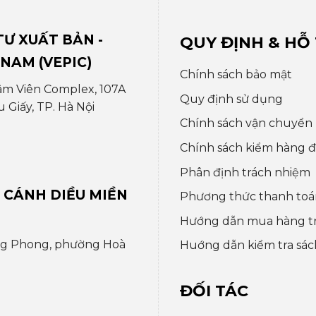
Ư XUẤT BẢN -
QUY ĐỊNH & HỖ
 NAM (VEPIC)
Chính sách bảo mật
âm Viên Complex, 107A
Quy định sử dụng
Giấy, TP. Hà Nội
Chính sách vận chuyển
Chính sách kiểm hàng đổ
Phân định trách nhiệm
 CÁNH DIỀU MIỀN
Phương thức thanh toá
Hướng dẫn mua hàng t
ng Phong, phường Hoà
Huớng dẫn kiểm tra sác
ĐỐI TÁC