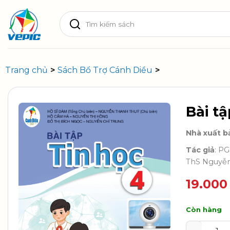
Skip
Tìm
to
kiếm:
content
Trang chủ
>
Sách Bổ Trợ Cánh Diều
>
Bài tậ
Nhà xuất b
Tác giả
: P
ThS Nguyễn
19.00
Còn hàng
Bài tập Ti