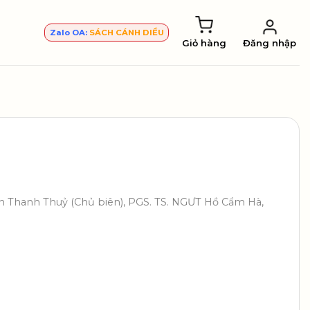
Zalo OA:
SÁCH CÁNH DIỀU
Giỏ hàng
Đăng nhập
n Thanh Thuỷ (Chủ biên), PGS. TS. NGƯT Hồ Cẩm Hà,