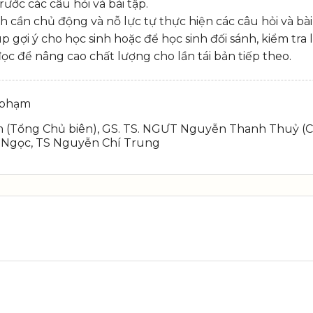
ước các câu hỏi và bài tập.
inh cần chủ động và nỗ lực tự thực hiện các câu hỏi và bà
p gợi ý cho học sinh hoặc để học sinh đối sánh, kiểm tra 
ọc để nâng cao chất lượng cho lần tái bản tiếp theo.
 phạm
 (Tổng Chủ biên), GS. TS. NGƯT Nguyễn Thanh Thuỷ (C
h Ngọc, TS Nguyễn Chí Trung