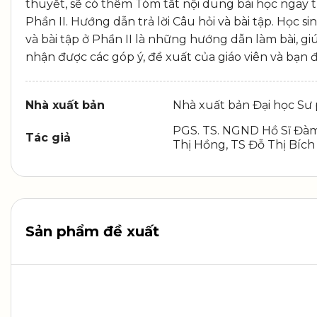
thuyết, sẽ có thêm Tóm tắt nội dung bài học ngay tr
Phần II. Hướng dẫn trả lời Câu hỏi và bài tập. Học s
và bài tập ở Phần II là những hướng dẫn làm bài, giú
nhận được các góp ý, đề xuất của giáo viên và bạn đ
Nhà xuất bản
Nhà xuất bản Đại học Sư
PGS. TS. NGND Hồ Sĩ Đàm
Tác giả
Thị Hồng, TS Đỗ Thị Bíc
Sản phẩm đề xuất