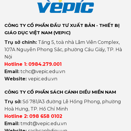
CÔNG TY CỔ PHẦN ĐẦU TƯ XUẤT BẢN - THIẾT BỊ
GIÁO DỤC VIỆT NAM (VEPIC)
Trụ sở chính:
Tầng 5, toà nhà Lâm Viên Complex,
107A Nguyễn Phong Sắc, phường Cầu Giấy, TP. Hà
Nội
Hotline 1:
0984.279.001
Email:
tchc@vepic.edu.vn
Website:
vepic.edu.vn
CÔNG TY CỔ PHẦN SÁCH CÁNH DIỀU MIỀN NAM
Trụ sở:
Số 781/A3 đường Lê Hồng Phong, phường
Hoà Hưng, TP. Hồ Chí Minh
Hotline 2:
098 658 0102
Email:
tmdt@vepic.edu.vn
Website:
sachcanhdieu.vn