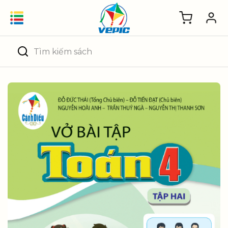
Skip
to
content
Tìm
kiếm: