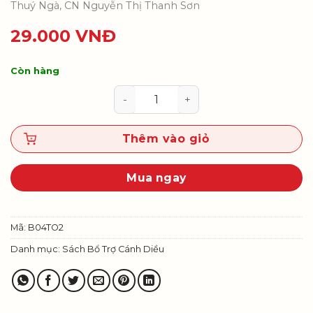
Thuý Ngà, CN Nguyễn Thị Thanh Sơn
29.000
VNĐ
Còn hàng
Vở bài tập Toán 4, tập hai số lượ
Thêm vào giỏ
Mua ngay
Mã:
B04TO2
Danh mục:
Sách Bổ Trợ Cánh Diều