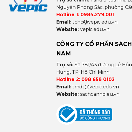
Nguyễn Phong Sắc, phường Cầu 
Hotline 1:
0984.279.001
Email:
tchc@vepic.edu.vn
Website:
vepic.edu.vn
CÔNG TY CỔ PHẦN SÁCH
NAM
Trụ sở:
Số 781/A3 đường Lê Hồ
Hưng, TP. Hồ Chí Minh
Hotline 2:
098 658 0102
Email:
tmdt@vepic.edu.vn
Website:
sachcanhdieu.vn