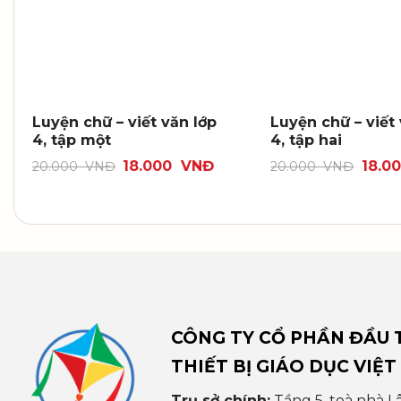
Luyện chữ – viết văn lớp
Luyện chữ – viết
4, tập một
4, tập hai
18.000
VNĐ
18.0
20.000
VNĐ
20.000
VNĐ
CÔNG TY CỔ PHẦN ĐẦU T
THIẾT BỊ GIÁO DỤC VIỆT
Trụ sở chính:
Tầng 5, toà nhà L