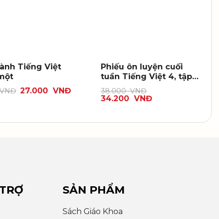
ành Tiếng Việt
Phiếu ôn luyện cuối
 một
tuần Tiếng Việt 4, tập
hai
27.000
VNĐ
VNĐ
38.000
VNĐ
34.200
VNĐ
 TRỢ
SẢN PHẨM
Sách Giáo Khoa