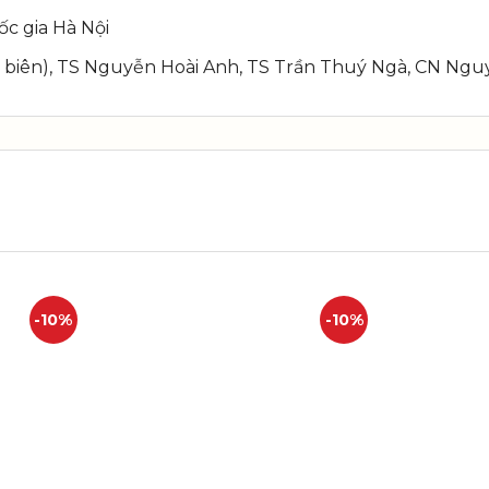
c gia Hà Nội
ủ biên), TS Nguyễn Hoài Anh, TS Trần Thuý Ngà, CN Ng
-10%
-10%