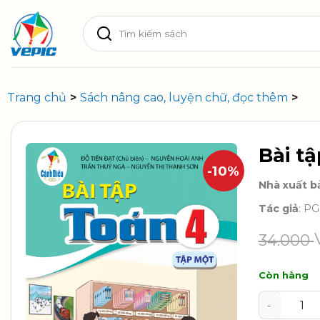
Skip
Tìm
to
kiếm:
content
Trang chủ
>
Sách nâng cao, luyện chữ, đọc thêm
>
Bài t
-10%
Nhà xuất b
Tác giả
: P
34.000
Còn hàng
Bài tập To