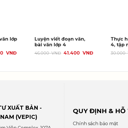
 văn lớp
Luyện viết đoạn văn,
Thực h
bài văn lớp 4
4, tập
00
VNĐ
41.400
VNĐ
46.000
VNĐ
30.000
Ư XUẤT BẢN -
QUY ĐỊNH & HỖ
 NAM (VEPIC)
Chính sách bảo mật
âm Viên Complex, 107A