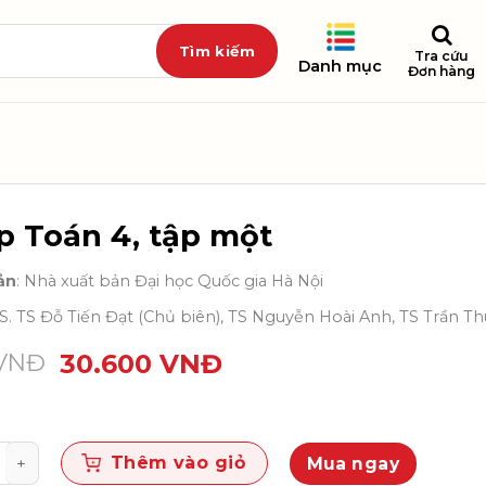
Tra cứu
Danh mục
Đơn hàng
ập Toán 4, tập một
ản
: Nhà xuất bản Đại học Quốc gia Hà Nội
GS. TS Đỗ Tiến Đạt (Chủ biên), TS Nguyễn Hoài Anh, TS Trần 
VNĐ
30.600
VNĐ
án 4, tập một số lượng
Thêm vào giỏ
Mua ngay