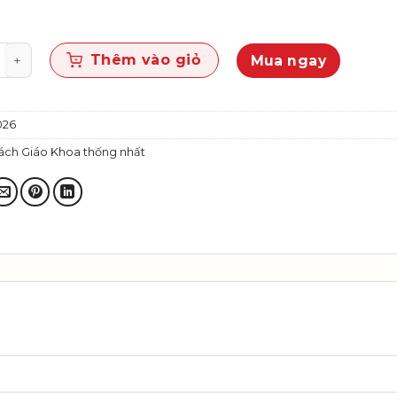
 3 (Bộ SGK thống nhất) số lượng
Thêm vào giỏ
Mua ngay
26
ách Giáo Khoa thống nhất