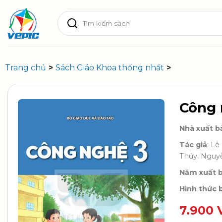
Skip
Tìm
to
kiếm:
content
Trang chủ
>
Sách Giáo Khoa thống nhất
>
Công 
Nhà xuất b
Tác giả
: L
Thúy, Nguy
Năm xuất 
Hình thức b
7.900