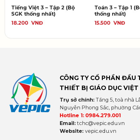
Tiếng Việt 3 – Tập 2 (Bộ
Toán 3 – Tập 1 (
SGK thống nhất)
thống nhất)
18.200
VNĐ
15.500
VNĐ
CÔNG TY CỔ PHẦN ĐẦU T
THIẾT BỊ GIÁO DỤC VIỆT
Trụ sở chính:
Tầng 5, toà nhà L
Nguyễn Phong Sắc, phường Cầu 
Hotline 1:
0984.279.001
Email:
tchc@vepic.edu.vn
Website:
vepic.edu.vn