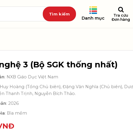
Tra cứu
Danh mục
Đơn hàng
nghệ 3 (Bộ SGK thống nhất)
ản
: NXB Giáo Dục Việt Nam
ê Huy Hoàng (Tổng Chủ biên), Đặng Văn Nghĩa (Chủ biên), Dư
ễn Thanh Trịnh, Nguyễn Bích Thảo.
bản
: 2026
ìa
: Bìa mềm
VNĐ