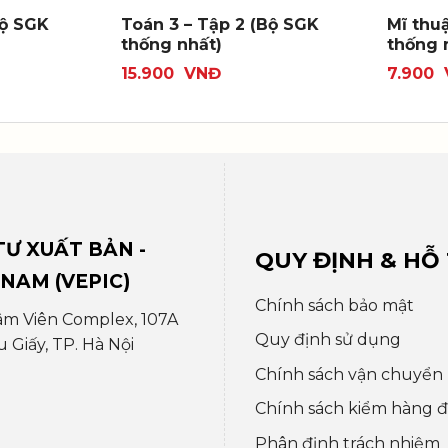
Bộ SGK
Toán 3 – Tập 2 (Bộ SGK
Mĩ thu
thống nhất)
thống 
15.900
VNĐ
7.900
Ư XUẤT BẢN -
QUY ĐỊNH & HỖ
 NAM (VEPIC)
Chính sách bảo mật
âm Viên Complex, 107A
Quy định sử dụng
Giấy, TP. Hà Nội
Chính sách vận chuyển
Chính sách kiểm hàng đổ
Phân định trách nhiệm