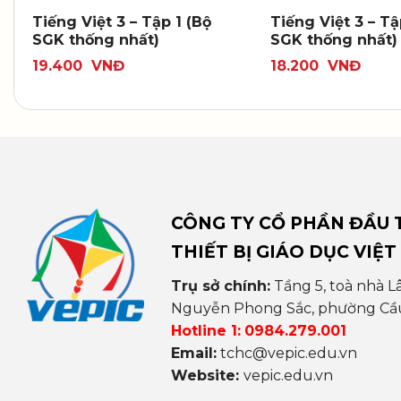
Tiếng Việt 3 – Tập 1 (Bộ
Tiếng Việt 3 – Tậ
SGK thống nhất)
SGK thống nhất)
19.400
VNĐ
18.200
VNĐ
CÔNG TY CỔ PHẦN ĐẦU T
THIẾT BỊ GIÁO DỤC VIỆT
Trụ sở chính:
Tầng 5, toà nhà L
Nguyễn Phong Sắc, phường Cầu 
Hotline 1:
0984.279.001
Email:
tchc@vepic.edu.vn
Website:
vepic.edu.vn