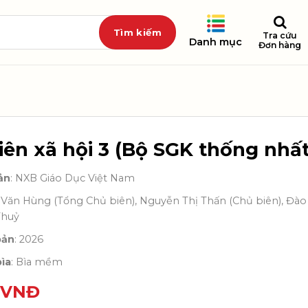
Tra cứu
Danh mục
Đơn hàng
iên xã hội 3 (Bộ SGK thống nhất
ản
: NXB Giáo Dục Việt Nam
ũ Văn Hùng (Tổng Chủ biên), Nguyễn Thị Thấn (Chủ biên), Đ
Thuỷ
bản
: 2026
ìa
: Bìa mềm
VNĐ