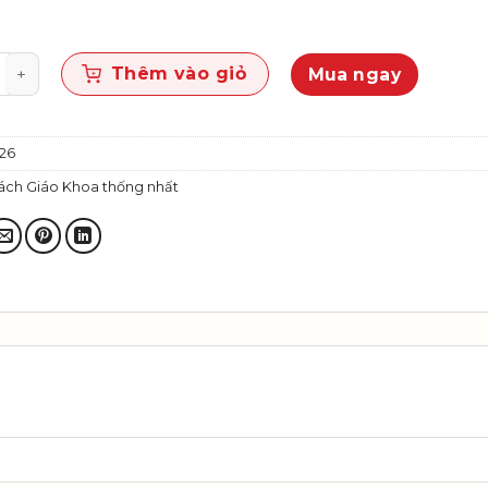
xã hội 3 (Bộ SGK thống nhất) số lượng
Thêm vào giỏ
Mua ngay
26
ách Giáo Khoa thống nhất