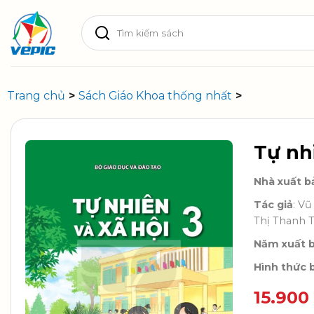
Skip
Tìm
to
kiếm:
content
Trang chủ
>
Sách Giáo Khoa thống nhất
>
Tự nh
Nhà xuất b
Tác giả
: V
Thị Thanh 
Năm xuất 
Hình thức b
15.900