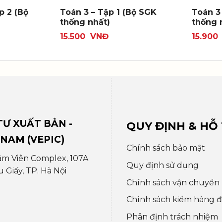
p 2 (Bộ
Toán 3 – Tập 1 (Bộ SGK
Toán 3
thống nhất)
thống 
15.500
VNĐ
15.900
Ư XUẤT BẢN -
QUY ĐỊNH & HỖ
 NAM (VEPIC)
Chính sách bảo mật
âm Viên Complex, 107A
Quy định sử dụng
Giấy, TP. Hà Nội
Chính sách vận chuyển
Chính sách kiểm hàng đổ
Phân định trách nhiệm