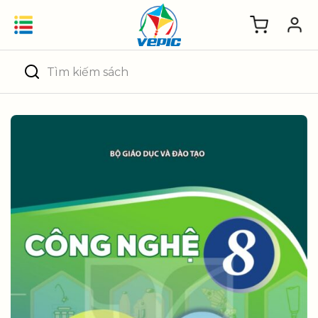
Skip
to
content
Tìm
kiếm: