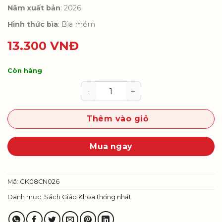
Năm xuất bản
: 2026
Hình thức bìa
: Bìa mềm
13.300
VNĐ
Còn hàng
Công nghệ 8 (Bộ SGK thống nhất)
Thêm vào giỏ
Mua ngay
Mã:
GK08CN026
Danh mục:
Sách Giáo Khoa thống nhất