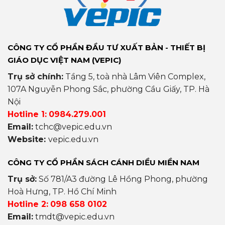
CÔNG TY CỔ PHẦN ĐẦU TƯ XUẤT BẢN - THIẾT BỊ
GIÁO DỤC VIỆT NAM (VEPIC)
Trụ sở chính:
Tầng 5, toà nhà Lâm Viên Complex,
107A Nguyễn Phong Sắc, phường Cầu Giấy, TP. Hà
Nội
Hotline 1:
0984.279.001
Email:
tchc@vepic.edu.vn
Website:
vepic.edu.vn
CÔNG TY CỔ PHẦN SÁCH CÁNH DIỀU MIỀN NAM
Trụ sở:
Số 781/A3 đường Lê Hồng Phong, phường
Hoà Hưng, TP. Hồ Chí Minh
Hotline 2:
098 658 0102
Email:
tmdt@vepic.edu.vn